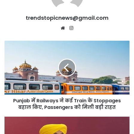
trendstopicnews@gmail.com
Website
Instagram
Punjab
में
Railways
ने
कई
Train
के
Stoppages
बहाल
Punjab में Railways ने कई Train के Stoppages
किए,
Passengers
बहाल किए, Passengers को मिली बड़ी राहत
को
मिली
Punjab
बड़ी
बनेगा
राहत
“Investor-