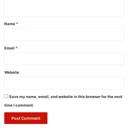
n
t
*
Name
*
Email
*
Website
Save my name, email, and website in this browser for the next
time I comment.