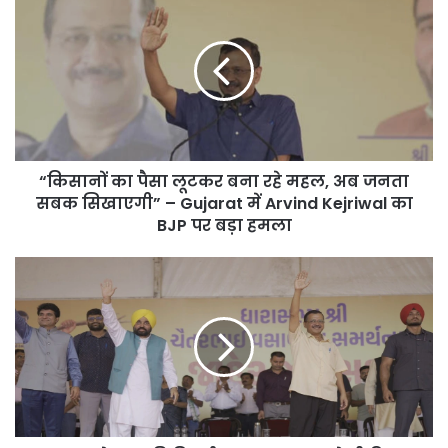
का
पैसा
लूटकर
बना
रहे
महल,
अब
जनता
“किसानों का पैसा लूटकर बना रहे महल, अब जनता
सबक
सिखाएगी”
सबक सिखाएगी” – Gujarat में Arvind Kejriwal का
–
BJP पर बड़ा हमला
Gujarat
में
Gujarat
Arvind
से
Kejriwal
BJP
का
की
BJP
विदाई
पर
तय,
बड़ा
अब
हमला
जनता
लेगी