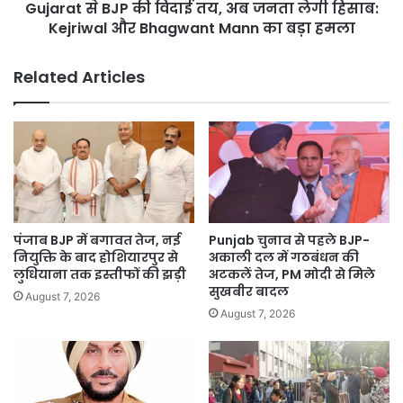
Gujarat से BJP की विदाई तय, अब जनता लेगी हिसाब:
हिसाब:
Kejriwal
Kejriwal और Bhagwant Mann का बड़ा हमला
और
Bhagwant
Related Articles
Mann
का
बड़ा
हमला
पंजाब BJP में बगावत तेज, नई
Punjab चुनाव से पहले BJP-
नियुक्ति के बाद होशियारपुर से
अकाली दल में गठबंधन की
लुधियाना तक इस्तीफों की झड़ी
अटकलें तेज, PM मोदी से मिले
सुखबीर बादल
August 7, 2026
August 7, 2026