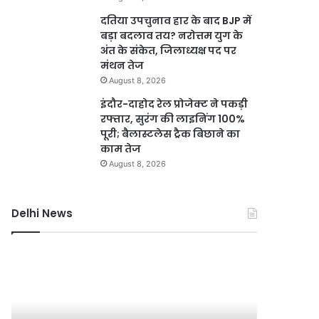
दतिया उपचुनाव हार के बाद BJP में
बड़ा बदलाव तय? नरोत्तम युग के
अंत के संकेत, जिलाध्यक्ष पद पर
मंथन तेज
August 8, 2026
इंदौर-दाहोद रेल प्रोजेक्ट ने पकड़ी
रफ्तार, सुरंग की लाइनिंग 100%
पूरी; बैलास्टलेस ट्रैक बिछाने का
काम तेज
August 8, 2026
Delhi News
दिल्ली
जली
में
नकदी
24
मामले
घंटे
में
बिजली
यशवंत