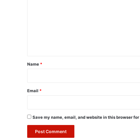
o
m
m
e
n
t
*
Name
*
Email
*
Save my name, email, and website in this browser for