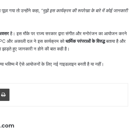
सामान
August 7, 2026
 पूछा गया तो उन्होंने कहा,
“
मुझे इस कार्यक्रम की रूपरेखा के बारे में कोई जानकारी
बेचने
 रूट तैयार,
करोल बाग में नकली लग्जरी सामान
वालों
ग्राम और जेवर
बेचने वालों पर होगी कार्रवाई, हाईकोर्ट
पर
सख्त
होगी
 अवसर
है। इस मौके पर राज्य सरकार द्वारा संगीत और मनोरंजन का आयोजन करने
कार्रवाई,
SGPC और अकाली दल ने इस कार्यक्रम को
धार्मिक परंपराओं के विरुद्ध
बताया है और
हाईकोर्ट
ा झाड़ते हुए जानकारी न होने की बात कही है।
सख्त
ा भविष्य में ऐसे आयोजनों के लिए नई गाइडलाइन बनती है या नहीं।
r
a Email
Print
l.com