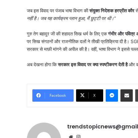
रूट
August 8, 2026
जब इस विवाद पर पंजाब भाषा विभाग की
संयुक्त निदेशक हरप्रीत कौर
से
तैयार,
नमो भारत का नया हाईस्पीड
नोएडा-
नहीं है। जब यह कार्यक्रम प्लान हुआ
,
मैं छुट्टी पर थी।”
क्षण हेतु चार वर्षीय मेगा
नोएडा-गाजियाबाद से गुरु
गाजियाबाद
ोड़ पौधे लगाए जाएंगे
तक दौड़ेगी रैपिड रेल
से
गुरु तेग बहादुर जी की शहादत सिख धर्म के लिए एक
गंभीर और पवित्र
गुरुग्राम
पर सिख संगठनों और राजनीतिक दलों ने तीखी प्रतिक्रिया दी है। 
और
सरकार से माफ़ी मांगने की अपील की है। वहीं, भाषा विभाग ने इससे पल्ल
जेवर
तक
दौड़ेगी
अब देखना होगा कि
सरकार इस विवाद पर क्या स्पष्टीकरण देती है
और क्य
रैपिड
रेल
Messenge
Share vi
Facebook
X
trendstopicnews@gmai
Website
Instagram