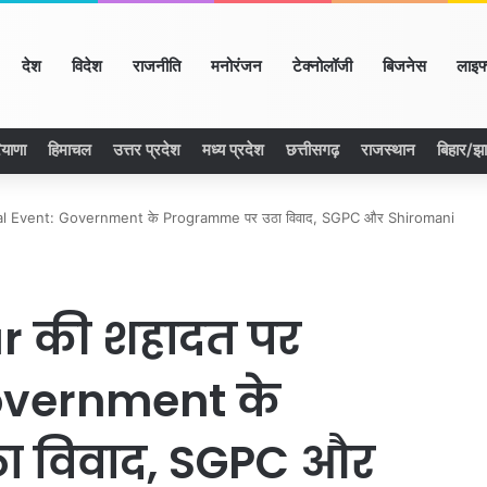
ome
देश
विदेश
राजनीति
मनोरंजन
टेक्नोलॉजी
बिजनेस
लाइफ
ियाणा
हिमाचल
उत्तर प्रदेश
मध्य प्रदेश
छत्तीसगढ़
राजस्थान
बिहार/झ
al Event: Government के Programme पर उठा विवाद, SGPC और Shiromani
r की शहादत पर
overnment के
ा विवाद, SGPC और