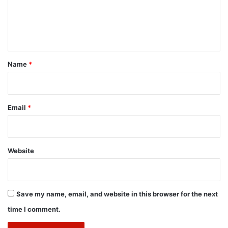
e
n
t
*
Name
*
Email
*
Website
Save my name, email, and website in this browser for the next
time I comment.