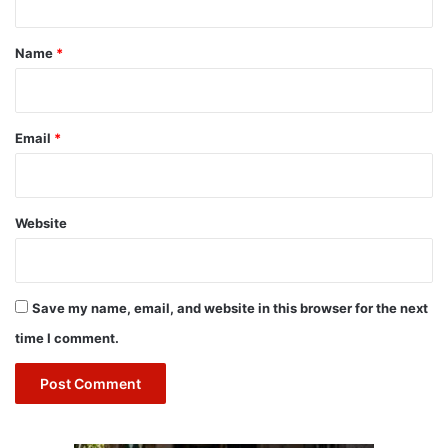
t
*
Name
*
Email
*
Website
Save my name, email, and website in this browser for the next
time I comment.