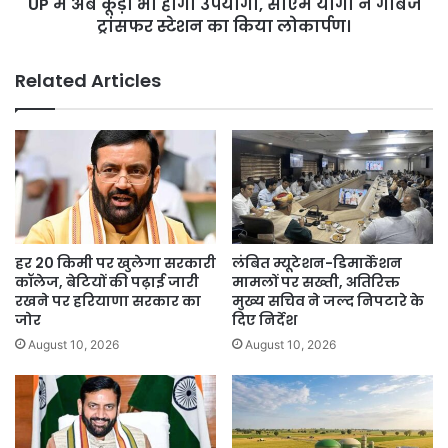
UP में अब कूड़ा भी होगा उपयोगी, सीएम योगी ने गार्बेज
ने
गार्बेज
ट्रांसफर स्टेशन का किया लोकार्पण।
ट्रांसफर
स्टेशन
Related Articles
का
किया
लोकार्पण।
हर 20 किमी पर खुलेगा सरकारी
लंबित म्यूटेशन-डिमार्केशन
कॉलेज, बेटियों की पढ़ाई जारी
मामलों पर सख्ती, अतिरिक्त
रखने पर हरियाणा सरकार का
मुख्य सचिव ने जल्द निपटारे के
जोर
दिए निर्देश
August 10, 2026
August 10, 2026