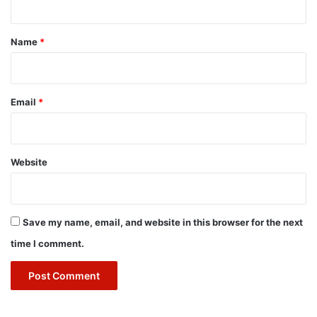
t
*
Name
*
Email
*
Website
Save my name, email, and website in this browser for the next
time I comment.