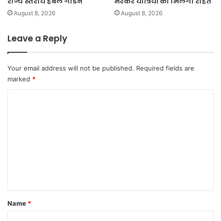
राज्य स्तरीय हर्बल गार्डन
भरकर यात्रियों को मिलेगी राहत
August 8, 2026
August 8, 2026
Leave a Reply
Your email address will not be published.
Required fields are
marked
*
C
o
m
m
e
n
t
*
Name
*