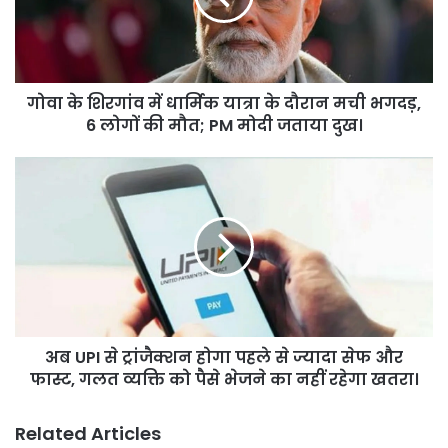
यात्रा
के
दौरान
मची
गोवा के शिरगांव में धार्मिक यात्रा के दौरान मची भगदड़,
भगदड़,
6
6 लोगों की मौत; PM मोदी जताया दुख।
लोगों
की
अब
मौत;
UPI
PM
से
मोदी
ट्रांजैक्शन
जताया
होगा
दुख।
पहले
से
ज्यादा
सेफ
अब UPI से ट्रांजैक्शन होगा पहले से ज्यादा सेफ और
और
फास्ट,
फास्ट, गलत व्यक्ति को पैसे भेजने का नहीं रहेगा खतरा।
गलत
व्यक्ति
Related Articles
को