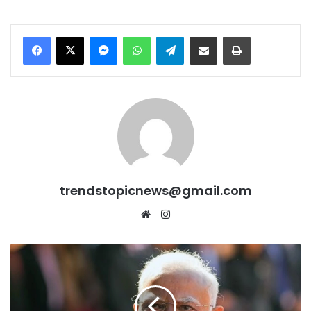
Messenger
WhatsApp
Telegram
Share via Email
Print
trendstopicnews@gmail.com
Website
Instagram
गोवा
के
शिरगांव
में
धार्मिक