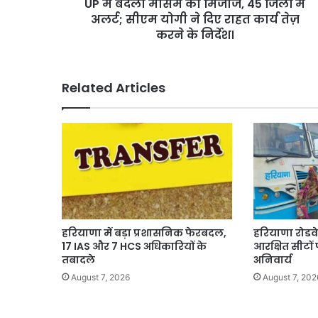
UP में बदला मौसम का मिजाज, 45 जिलों में
अलर्ट;
सीएम
अलर्ट; सीएम योगी ने दिए राहत कार्य तेज़
योगी
करने के निर्देश।
ने
दिए
राहत
Related Articles
कार्य
तेज़
करने
के
निर्देश।
हरियाणा में बड़ा प्रशासनिक फेरबदल,
हरियाणा रोडव
17 IAS और 7 HCS अधिकारियों के
आरक्षित सीटो
तबादले
अनिवार्य
August 7, 2026
August 7, 202