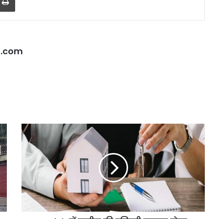
l.com
Punjab
में
जमीन
की
रजिस्ट्री
कराना
होगा
महंगा,
20