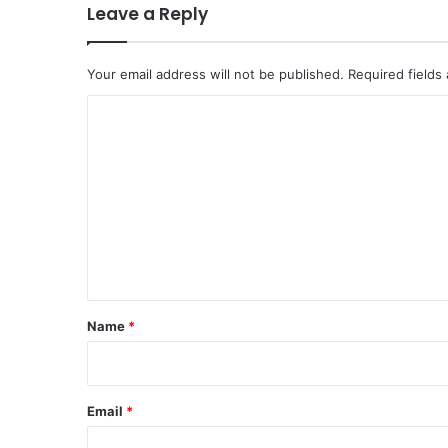
Leave a Reply
Your email address will not be published.
Required fields
C
o
m
m
e
n
t
*
Name
*
Email
*