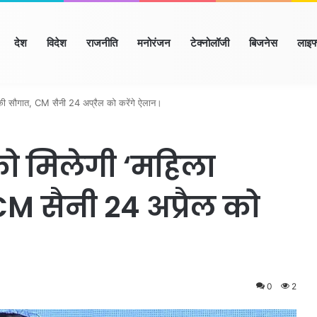
ome
देश
विदेश
राजनीति
मनोरंजन
टेक्नोलॉजी
बिजनेस
लाइफ
ाणा
हिमाचल
उत्तर प्रदेश
मध्य प्रदेश
छत्तीसगढ़
राजस्थान
बिहार/झार
 की सौगात, CM सैनी 24 अप्रैल को करेंगे ऐलान।
को मिलेगी ‘महिला
M सैनी 24 अप्रैल को
0
2