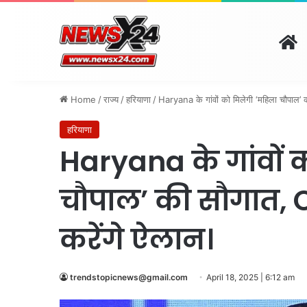
H
दिल्ली
पंजाब
चंडीगढ़
हरिय
August 7, 2026 | 7:07 pm
Home
/
राज्य
/
हरियाणा
/
Haryana के गांवों को मिलेगी ‘महिला चौपाल’
हरियाणा
Haryana के गांवों 
चौपाल’ की सौगात, C
करेंगे ऐलान।
trendstopicnews@gmail.com
April 18, 2025 | 6:12 am