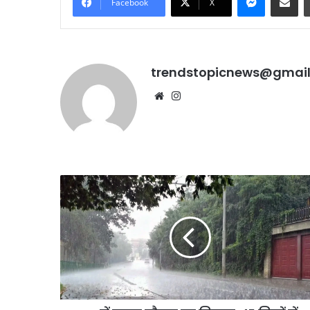
Facebook
X
trendstopicnews@gmai
Website
Instagram
UP
में
बदला
मौसम
का
मिजाज,
45
जिलों
में