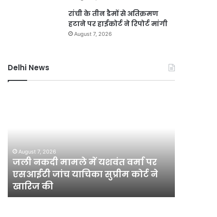
रांची के तीन डैमों से अतिक्रमण
हटाने पर हाईकोर्ट ने रिपोर्ट मांगी
August 7, 2026
Delhi News
जली
दिल्ली
नकदी
रिज
मामले
संरक्षण
में
हेतु
यशवंत
चार
वर्मा
वर्षीय
August 7, 2026
पर
मेगा
जली नकदी मामले में यशवंत वर्मा पर
August 7, 2
एसआईटी
योजना,
एसआईटी जांच याचिका सुप्रीम कोर्ट ने
दिल्ली रि
जांच
एक
खारिज की
योजना, ए
याचिका
करोड़
सुप्रीम
पौधे
कोर्ट
लगाए