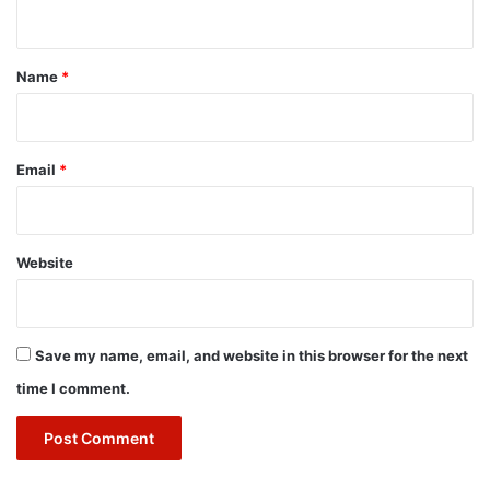
n
t
*
Name
*
Email
*
Website
Save my name, email, and website in this browser for the next
time I comment.