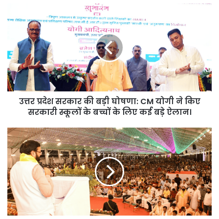
उत्तर
प्रदेश
सरकार
की
बड़ी
घोषणा:
CM
योगी
ने
उत्तर प्रदेश सरकार की बड़ी घोषणा: CM योगी ने किए
किए
सरकारी
सरकारी स्कूलों के बच्चों के लिए कई बड़े ऐलान।
स्कूलों
के
पंचकूला
बच्चों
में
के
पहली
लिए
बार
कई
सजा
बड़े
बाबा
ऐलान।
बागेश्वर
का
दरबार,