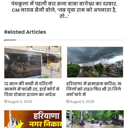
पंचकूला में पहली बार सजा बाबा बागेश्वर का दरबार,
CM
नायब
CM नायब सैनी बोले, ‘जब युवा राम को अपनाता है,
सैनी
तो…’
बोले,
‘जब
Related Articles
युवा
राम
को
अपनाता
है,
तो…’
12 साल की बच्ची से दरिंदगी
हरियाणा में झमाझम बारिश, 16
मामले में फांसी रद, हाई कोर्ट ने
जिलों को राहत फिर भी 21 जिले
दिया दोबारा ट्रायल का आदेश
वर्षा घाटे में
August 5, 2026
August 5, 2026