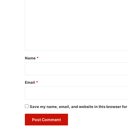
o
m
m
e
n
t
*
Name
*
Email
*
Save my name, email, and website in this browser for