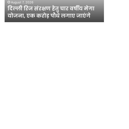
साजिश का
August 7, 2026
योजना,
का
दिल्ली रिज संरक्षण हेतु चार वर्षीय मेगा
था ऑपरेश
एक
खुलासा,
योजना, एक करोड़ पौधे लगाए जाएंगे
तैयारी
करोड़
पाकिस्तान
पौधे
से
लगाए
हो
जाएंगे
रहा
था
ऑपरेशन;
पेट्रोल
बम
हमले
की
थी
तैयारी