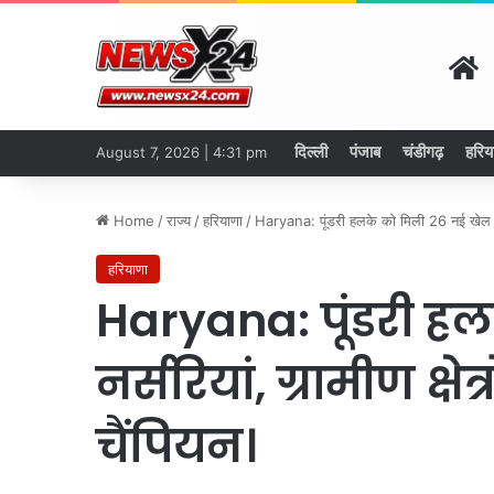
H
दिल्ली
पंजाब
चंडीगढ़
हरिय
August 7, 2026 | 4:31 pm
Home
/
राज्य
/
हरियाणा
/
Haryana: पूंडरी हलके को मिली 26 नई खेल नर्सरि
हरियाणा
Haryana: पूंडरी ह
नर्सरियां, ग्रामीण क्षेत
चैंपियन।