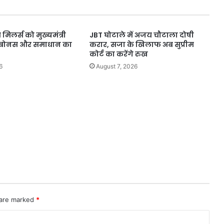
करोड़
की
मांग
मिलर्स को मुख्यमंत्री
JBT घोटाले में अजय चौटाला दोषी
के
, बोनस और समाधान का
करार, सजा के खिलाफ अब सुप्रीम
साथ
कोर्ट का करेंगे रुख
प्लॉट
6
की
August 7, 2026
भी
डिमांड।
 are marked
*