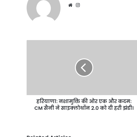
August 6, 2026
सुविधाओं
Website
Instagram
दिल्ली हाई कोर्ट ने थानों मे
का
सुविधाओं का सर्वे करने क
सर्वे
करने
का
दिया
आदेश
हरियाणा:
नशामुक्ति
की
ओर
एक
और
कदम:
CM
सैनी
हरियाणा: नशामुक्ति की ओर एक और कदम:
ने
साइक्लोथॉन
CM सैनी ने साइक्लोथॉन 2.0 को दी हरी झंडी।
2.0
को
दी
हरी