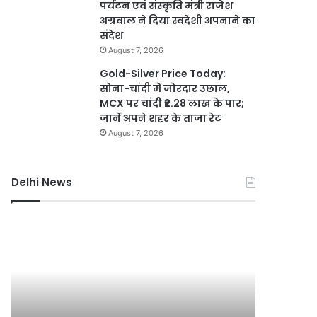
पर्यटन एवं संस्कृति मंत्री राजेश
अग्रवाल ने दिया स्वदेशी अपनाने का
संदेश
August 7, 2026
Gold-Silver Price Today:
सोना-चांदी में जोरदार उछाल,
MCX पर चांदी ₹2.28 लाख के पार;
जानें अपने शहर के ताजा रेट
August 7, 2026
Delhi News
दिल्ली
जंतर-
रिज
मंतर
संरक्षण
प्रदर्शन
हेतु
पर
चार
बड़े
August 7, 2
वर्षीय
आतंकी
जंतर-मंतर
मेगा
साजिश