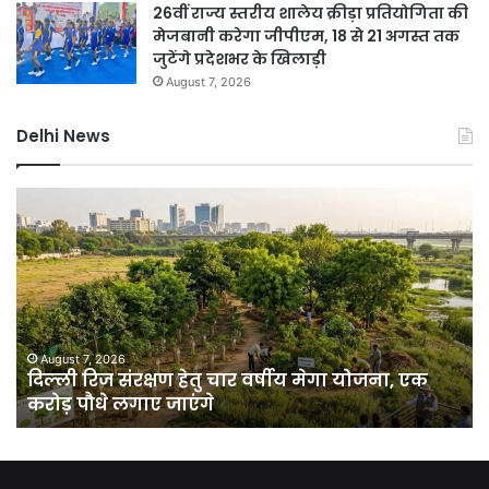
26वीं राज्य स्तरीय शालेय क्रीड़ा प्रतियोगिता की
मेजबानी करेगा जीपीएम, 18 से 21 अगस्त तक
जुटेंगे प्रदेशभर के खिलाड़ी
August 7, 2026
Delhi News
दिल्ली
जं
रिज
मंत
संरक्षण
प्र
हेतु
पर
चार
बड़े
वर्षीय
आत
मेगा
सा
योजना,
का
August 7, 2026
दिल्ली रिज संरक्षण हेतु चार वर्षीय मेगा योजना, एक
एक
खु
करोड़ पौधे लगाए जाएंगे
करोड़
पाक
पौधे
से
लगाए
हो
जाएंगे
रहा