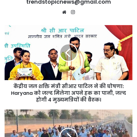
trendstopicnews@gmail.com
Website
Instagram
केंद्रीय
जल
शक्ति
मंत्री
सीआर
पाटिल
ने
की
घोषणा:
केंद्रीय जल शक्ति मंत्री सीआर पाटिल ने की घोषणा:
Haryana
को
Haryana को जल्द मिलेगा अपने हक का पानी, जल्द
जल्द
होगी 4 मुख्यमत्रियों की बैठक।
मिलेगा
अपने
UP:
हक
लखनऊ
का
में
पानी,
‘फिट