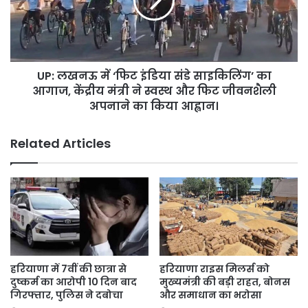
जल्द
इंडिया
होगी
संडे
4
साइकिलिंग’
मुख्यमत्रियों
का
की
आगाज,
बैठक।
UP: लखनऊ में ‘फिट इंडिया संडे साइकिलिंग’ का
केंद्रीय
मंत्री
आगाज, केंद्रीय मंत्री ने स्वस्थ और फिट जीवनशैली
ने
अपनाने का किया आह्वान।
स्वस्थ
और
Related Articles
फिट
जीवनशैली
अपनाने
का
किया
आह्वान।
हरियाणा में 7वीं की छात्रा से
हरियाणा राइस मिलर्स को
दुष्कर्म का आरोपी 10 दिन बाद
मुख्यमंत्री की बड़ी राहत, बोनस
गिरफ्तार, पुलिस ने दबोचा
और समाधान का भरोसा