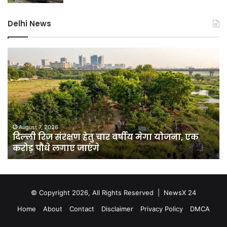
Delhi News
जंतर-
मंतर
प्रदर्शन
पर
बड़े
आतंकी
साजिश
August 7, 2026
जंतर-मंतर प्रदर्शन पर बड़े आतंकी स
का
षीय मेगा योजना, एक
पाकिस्तान से हो रहा था ऑपरेशन; पेट
खुलासा,
थी तैयारी
पाकिस्तान
से
हो
रहा
था
© Copyright 2026, All Rights Reserved |
NewsX 24
ऑपरेशन;
Home
About
Contact
Disclaimer
Privacy Policy
DMCA
पेट्रोल
बम