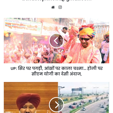
Website
Instagram
UP:
सिर
पर
पगड़ी,
आंखों
पर
काला
चश्मा…
होली
UP: सिर पर पगड़ी, आंखों पर काला चश्मा… होली पर
पर
सीएम
सीएम योगी का देसी अंदाज,
योगी
का
Punjab
देसी
के
अंदाज,
इन
बड़े
शहरों
में