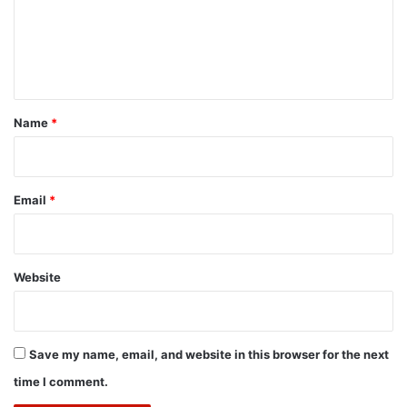
m
e
n
t
*
Name
*
Email
*
Website
Save my name, email, and website in this browser for the next
time I comment.