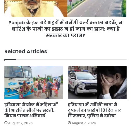
बनेंगी
वर्ल्ड
क्लास
Punjab के इन बड़े शहरों में बनेंगी वर्ल्ड क्लास सड़कें, न
सड़कें,
न
बारिश के पानी का झंझट न ही जाम का झाम; क्या है
बारिश
सरकार का प्लान?
के
पानी
Related Articles
का
झंझट
न
ही
जाम
का
झाम;
क्या
है
हरियाणा रोडवेज में महिलाओं
हरियाणा में 7वीं की छात्रा से
सरकार
की आरक्षित सीटों पर सख्ती,
दुष्कर्म का आरोपी 10 दिन बाद
का
नियम पालन अनिवार्य
गिरफ्तार, पुलिस ने दबोचा
प्लान?
August 7, 2026
August 7, 2026