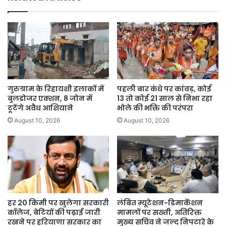
की
संयम
और
सतर्कता
की
अपील।
गुरुग्राम के रिहायशी इलाकों में
पहली बार कंधे पर कांवड़, कोई
बुलडोजर एक्शन, 8 जोन में
13 तो कोई 21 साल से निभा रहा
टूटेंगे अवैध आशियाने
भोले की भक्ति की परंपरा
August 10, 2026
August 10, 2026
हर 20 किमी पर खुलेगा सरकारी
लंबित म्यूटेशन-डिमार्केशन
कॉलेज, बेटियों की पढ़ाई जारी
मामलों पर सख्ती, अतिरिक्त
रखने पर हरियाणा सरकार का
मुख्य सचिव ने जल्द निपटारे के