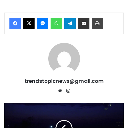
Messenger
WhatsApp
Telegram
Share via Email
Print
trendstopicnews@gmail.com
Website
Instagram
Punjab:
फिरोजपुर
में
ड्रोन