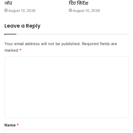
जोर
दिए निर्देश
August 10, 2026
August 10, 2026
Leave a Reply
Your email address will not be published.
Required fields are
marked
*
C
o
m
m
e
n
t
*
Name
*