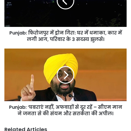
गिरा:
घर
में
धमाका,
कार
Punjab: फिरोजपुर में ड्रोन गिरा: घर में धमाका, कार में
में
लगी
लगी आग, परिवार के 3 सदस्य झुलसे।
आग,
परिवार
Punjab:
के
‘घबराएं
3
नहीं,
सदस्य
अफवाहों
झुलसे।
से
दूर
रहें
–
सीएम
Punjab: ‘घबराएं नहीं, अफवाहों से दूर रहें – सीएम मान
मान
ने
ने जनता से की संयम और सतर्कता की अपील।
जनता
से
Related Articles