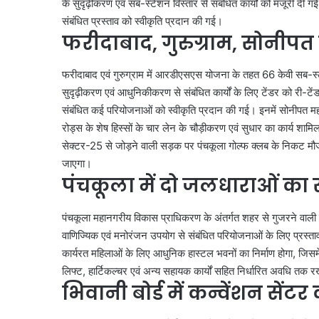
के सुदृढ़ीकरण एवं सब-स्टेशन विस्तार से संबंधित कार्यों को मंजूरी द
संबंधित प्रस्ताव को स्वीकृति प्रदान की गई।
नमो
फरीदाबाद, गुरुग्राम, सोनीपत 
भारत
का
फरीदाबाद एवं गुरुग्राम में आरडीएसएस योजना के तहत 66 केवी सब-स्टे
नया
हाईस्पीड
सुदृढ़ीकरण एवं आधुनिकीकरण से संबंधित कार्यों के लिए टेंडर को री-ट
रूट
संबंधित कई परियोजनाओं को स्वीकृति प्रदान की गई। इनमें सोनीपत म
August 8, 2026
तैयार,
नमो भारत का नया हाईस्पीड
रोड्स के शेष हिस्सों के चार लेन के चौड़ीकरण एवं सुधार का कार्य शाम
नोएडा-
नोएडा-गाजियाबाद से गुरु
सेक्टर-25 से जोड़ने वाली सड़क पर पंचकूला गोल्फ क्लब के निकट मौज
गाजियाबाद
तक दौड़ेगी रैपिड रेल
जाएगा।
से
पंचकूला में दो जलधाराओं का 
गुरुग्राम
और
जेवर
पंचकूला महानगरीय विकास प्राधिकरण के अंतर्गत शहर से गुजरने वाली दो
तक
वाणिज्यिक एवं मनोरंजन उपयोग से संबंधित परियोजनाओं के लिए प्रस्तावो
दौड़ेगी
कार्यरत महिलाओं के लिए आधुनिक हास्टल भवनों का निर्माण होगा, जिसमें
रैपिड
लिफ्ट, हार्टिकल्चर एवं अन्य सहायक कार्यों सहित निर्धारित अवधि तक 
रेल
भिवानी बोर्ड में कन्वेंशन सेंट