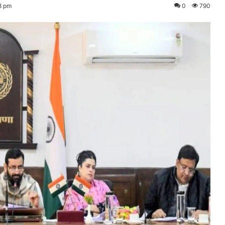
8 pm
0
790