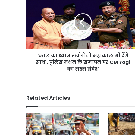
का
ध्यान
रखोगे
तो
महाकाल
भी
देंगे
साथ’,
‘काल का ध्यान रखोगे तो महाकाल भी देंगे
पुलिस
मंथन
साथ’, पुलिस मंथन के समापन पर CM Yogi
के
का सख्त संदेश
समापन
पर
CM
Yogi
Related Articles
का
सख्त
संदेश