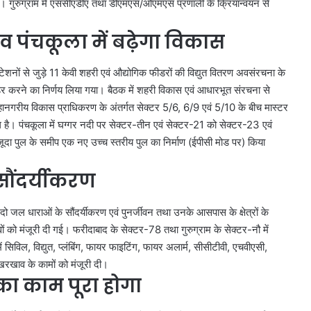
ी गई। गुरुग्राम में एससीएडीए तथा डीएमएस/ओएमएस प्रणाली के क्रियान्वयन से
दिल्ली
व पंचकूला में बढ़ेगा विकास
में
स्पिरिचुअल
शनों से जुड़े 11 केवी शहरी एवं औद्योगिक फीडरों की विद्युत वितरण अवसंरचना के
टूरिज्म
को
ेंडर करने का निर्णय लिया गया। बैठक में शहरी विकास एवं आधारभूत संरचना से
बढ़ावा,
हानगरीय विकास प्राधिकरण के अंतर्गत सेक्टर 5/6, 6/9 एवं 5/10 के बीच मास्टर
चार
 रूट तैयार,
िल है। पंचकूला में घग्गर नदी पर सेक्टर-तीन एवं सेक्टर-21 को सेक्टर-23 एवं
August 9, 2026
सर्किट
ग्राम और जेवर
दिल्ली में स्पिरिचुअल टूरिज्म को बढ़ावा,
ूदा पुल के समीप एक नए उच्च स्तरीय पुल का निर्माण (ईपीसी मोड पर) किया
में
चार सर्किट में दौड़ेंगी इलेक्ट्रिक बसें
दौड़ेंगी
सौंदर्यीकरण
इलेक्ट्रिक
बसें
 जल धाराओं के सौंदर्यीकरण एवं पुनर्जीवन तथा उनके आसपास के क्षेत्रों के
ं को मंजूरी दी गई। फरीदाबाद के सेक्टर-78 तथा गुरुग्राम के सेक्टर-नौ में
 सिविल, विद्युत, प्लंबिंग, फायर फाइटिंग, फायर अलार्म, सीसीटीवी, एचवीएसी,
रखरखाव के कामों को मंजूरी दी।
र का काम पूरा होगा