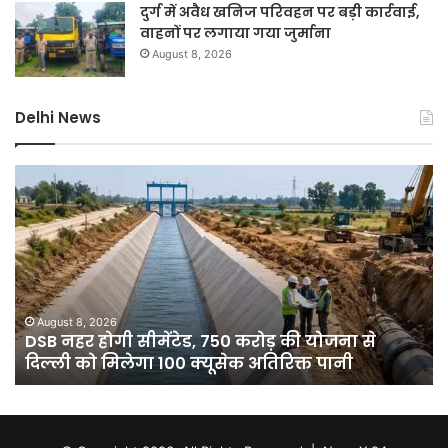
दुर्ग में अवैध खनिज परिवहन पर बड़ी कार्रवाई,
वाहनों पर लगाया गया जुर्माना
August 8, 2026
Delhi News
DSB
दिल
नहर
में
होगी
बार
सीमेंटेड,
ने
750
तोड
करोड़
15
की
सा
योजना
का
August 8, 2026
े
DSB नहर होगी सीमेंटेड, 750 करोड़ की योजना से
से
रिक
दिल्ली को मिलेगा 100 क्यूसेक अतिरिक्त पानी
दिल्ली
7
को
डिग
मिलेगा
गिर
100
पार
क्यूसेक
गुर