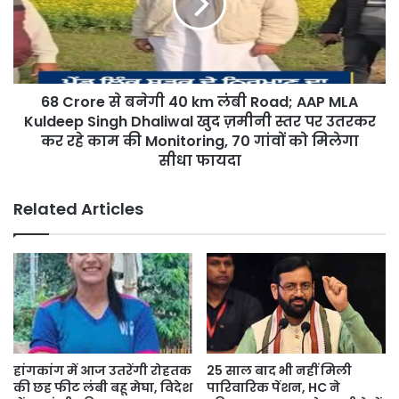
40
km
लंबी
Road;
AAP
68 Crore से बनेगी 40 km लंबी Road; AAP MLA
MLA
Kuldeep
Kuldeep Singh Dhaliwal खुद ज़मीनी स्तर पर उतरकर
Singh
कर रहे काम की Monitoring, 70 गांवों को मिलेगा
Dhaliwal
सीधा फायदा
खुद
ज़मीनी
Related Articles
स्तर
पर
उतरकर
कर
रहे
काम
की
Monitoring,
70
25 साल बाद भी नहीं मिली
हांगकांग में आज उतरेंगी रोहतक
गांवों
पारिवारिक पेंशन, HC ने
की छह फीट लंबी बहू मेघा, विदेश