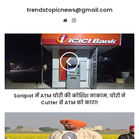
trendstopicnews@gmail.com
Website
Instagram
Sonipat
में
ATM
चोरी
की
कोशिश
नाकाम,
चोरों
ने
Sonipat में ATM चोरी की कोशिश नाकाम, चोरों ने
Cutter
से
Cutter से ATM को काटा!
ATM
को
68
काटा!
Crore
से
बनेगी