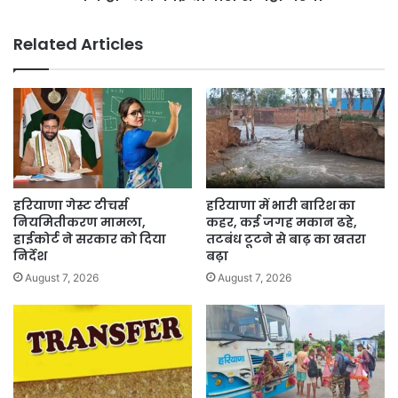
अकालियों
को
Related Articles
भी
फायदा;
केजरीवाल
ने
कहा-
अब
कोई
बीमारी
से
हरियाणा गेस्ट टीचर्स
हरियाणा में भारी बारिश का
नहीं
नियमितीकरण मामला,
कहर, कई जगह मकान ढहे,
मरेगा
हाईकोर्ट ने सरकार को दिया
तटबंध टूटने से बाढ़ का खतरा
निर्देश
बढ़ा
August 7, 2026
August 7, 2026