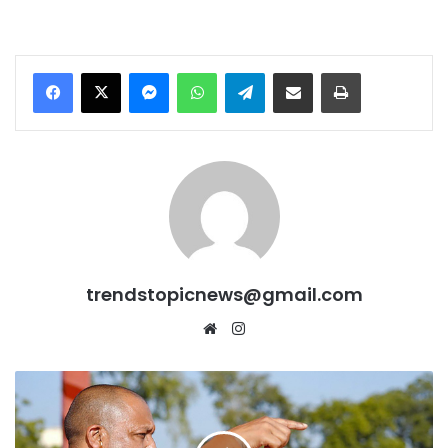
Messenger
WhatsApp
Telegram
Share via Email
Print
trendstopicnews@gmail.com
Website
Instagram
26
जनवरी
से
पहले