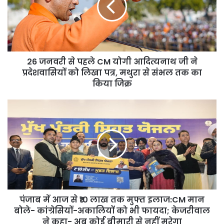
CM
योगी
आदित्यनाथ
जी
ने
26 जनवरी से पहले CM योगी आदित्यनाथ जी ने
प्रदेशवासियों
को
प्रदेशवासियों को लिखा पत्र, मथुरा से संभल तक का
लिखा
किया जिक्र
पत्र,
मथुरा
पंजाब
से
में
संभल
आज
तक
से
का
₹10
किया
लाख
जिक्र
तक
मुफ्त
इलाज:CM
पंजाब में आज से ₹10 लाख तक मुफ्त इलाज:CM मान
मान
बोले-
बोले- कांग्रेसियों-अकालियों को भी फायदा; केजरीवाल
कांग्रेसियों-
ने कहा- अब कोई बीमारी से नहीं मरेगा