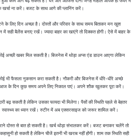
हुआ काम आगे बढ़ सकता है। घर और ऑफिस दोनों जगह माहौल आपके ही फेवर में
के खर्चा ना करें। बजट के साथ आगे की प्लानिंग करें।
ने के लिए दिन अच्छा है। दोस्तों और परिवार के साथ समय बिताकर मन खुश
 सही बैलेंस बनाए रखें। ज्यादा बाहर का खाएंगे तो दिक्कत होगी। ऐसे में बाहर के
कोई अच्छी खबर मिल सकती है। बिजनेस में थोड़ा अप्स एंड डाउन आएगा लेकिन
करोल
बाग
ई भी फैसला नुकसान करा सकती है। नौकरी और बिजनेस में धीरे-धीरे अच्छे
में
नकली
 कि आज के दिन कुछ समय अपने लिए निकाल पाएं। अपने शौक खुलकर पूरा करें।
लग्जरी
सामान
 आतंकी
 बढ़ सकती है लेकिन उसका फायदा भी मिलेगा। पैसों की स्थिति पहले से बेहतर
August 7, 2026
बेचने
ान से हो रहा
करोल बाग में नकली लग्जरी सामान
 स्वास्थ्य का ध्यान रखें। रुटीन में अब एक्सरसाइज को जरूर शामिल करें।
वालों
मले की थी
बेचने वालों पर होगी कार्रवाई, हाईकोर्ट
पर
सख्त
होगी
 दोस्त से बात हो सकती है। खर्च थोड़ा संभालकर करें। बजट बनाकर चलेंगे तो
कार्रवाई,
 कहासुनी हो सकती है लेकिन चीजें इतनी भी खराब नहीं होंगी। शाम तक स्थिति सही
हाईकोर्ट