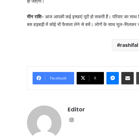
हो जाएगी।
रहा
था
मीन राशि-
आज आपकी कई इच्छाएं पूरी हो सकती हैं। परिवार का साथ 
ऑपरेशन;
पेट्रोल
बस हड़बड़ी में कोई भी फैसला लेने से बचें। लोगों के साथ घुल-मिलकर
बम
हमले
की
rashifal
थी
तैयारी
Messenge
Share vi
Facebook
X
Editor
Instagram