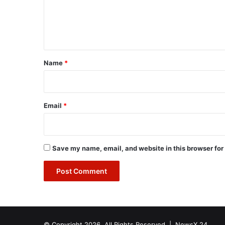
e
n
t
*
Name
*
Email
*
Save my name, email, and website in this browser for
© Copyright 2026, All Rights Reserved |
NewsX 24