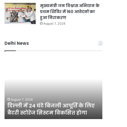
मुख्यमंत्री जन विश्वास अभियान के
प्रथम शिविर में 160 आवेदनों का
हुआ निराकरण
August 7, 2026
Delhi News
दिल्ली
जली
में
नकदी
24
मामले
घंटे
में
बिजली
यशवंत
आपूर्ति
वर्मा
August 7, 2
के
पर
जली नकदी
August 7, 2026
लिए
एसआईटी
दिल्ली में 24 घंटे बिजली आपूर्ति के लिए
एसआईटी ज
बैटरी
जांच
बैटरी स्टोरेज सिस्टम विकसित होगा
खारिज क
स्टोरेज
याचिका
सिस्टम
सुप्रीम
विकसित
कोर्ट