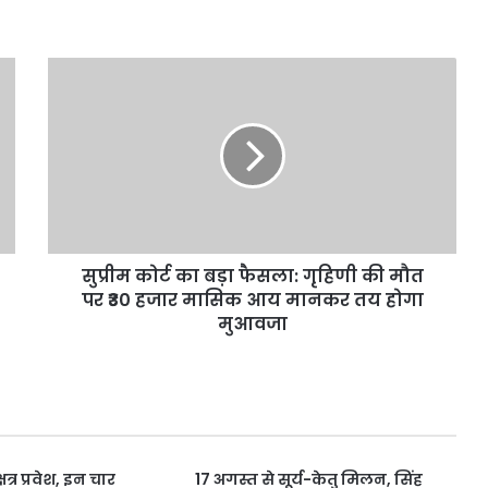
सुप्रीम
कोर्ट
का
बड़ा
फैसला:
गृहिणी
की
मौत
पर
सुप्रीम कोर्ट का बड़ा फैसला: गृहिणी की मौत
₹30
हजार
पर ₹30 हजार मासिक आय मानकर तय होगा
मासिक
मुआवजा
आय
मानकर
तय
होगा
मुआवजा
षत्र प्रवेश, इन चार
17 अगस्त से सूर्य-केतु मिलन, सिंह