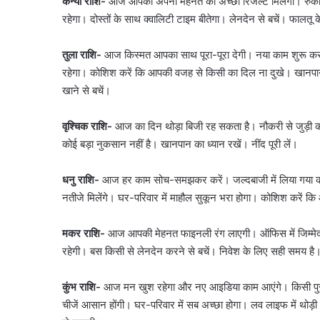
कन्या राशि-
आज आपको अपनी मेहनत का अच्छा रिजल्ट मिलेगा। रुका 
रहेगा। दोस्तों के साथ क्वालिटी टाइम बीतेगा। लेनदेन से बचें। फालतू 
तुला राशि-
आज किस्मत आपका साथ पूरा-पूरा देगी। नया काम शुरू कर
रहेगा। कोशिश करें कि आपकी वजह से किसी का दिल ना दुखे। खानपान में
खाने से बचें।
वृश्चिक राशि-
आज का दिन थोड़ा बिजी रह सकता है। नौकरी से जुड़ी 
कोई बड़ा नुकसान नहीं है। खानपान का ध्यान रखें। नींद पूरी लें।
जंतर-
मंतर
धनु राशि-
आज हर काम सोच-समझकर करें। जल्दबाजी में लिया गया को
प्रदर्शन
पर
नतीजे मिलेंगे। घर-परिवार में माहौल सुकून भरा होगा। कोशिश करें
बड़े
August 7, 2026
आतंकी
जंतर-मंतर प्रदर्शन पर बड़े
मकर राशि-
आज आपकी मेहनत फाइनली रंग लाएगी। ऑफिस में जिम्मेदारी
साजिश
साजिश का खुलासा, पाकिस्त
रहेगी। बस किसी से लेनदेन करने से बचें। निवेश के लिए सही समय है।
का
था ऑपरेशन; पेट्रोल बम ह
खुलासा,
तैयारी
पाकिस्तान
कुंभ राशि-
आज मन खुश रहेगा और नए आइडिया काम आएंगे। किसी पुराने
से
चीजें आसान होंगी। घर-परिवार में सब अच्छा होगा। लव लाइफ में थोड़ी
हो