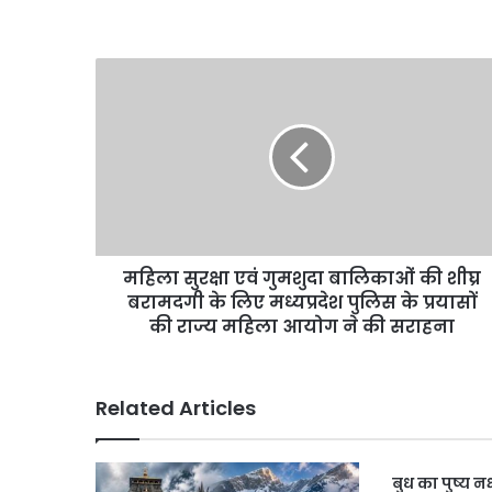
महिला
सुरक्षा
एवं
गुमशुदा
बालिकाओं
की
शीघ्र
बरामदगी
के
महिला सुरक्षा एवं गुमशुदा बालिकाओं की शीघ्र
लिए
मध्यप्रदेश
बरामदगी के लिए मध्यप्रदेश पुलिस के प्रयासों
पुलिस
की राज्य महिला आयोग ने की सराहना
के
प्रयासों
की
Related Articles
राज्य
महिला
आयोग
बुध का पुष्य नक्
ने