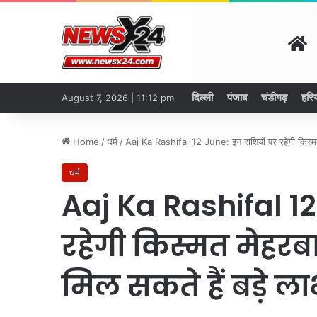
H
दिल्ली
पंजाब
चंडीगढ़
हरि
August 7, 2026 | 11:12 pm
Home
/
धर्म
/
Aaj Ka Rashifal 12 June: इन राशियों पर रहेगी किस्मत
धर्म
Aaj Ka Rashifal 12
रहेगी किस्मत मेहरब
मिल सकते हैं बड़े ल