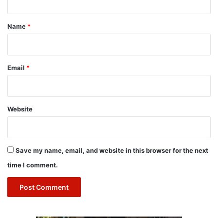
t
*
Name
*
Email
*
Website
Save my name, email, and website in this browser for the next
time I comment.