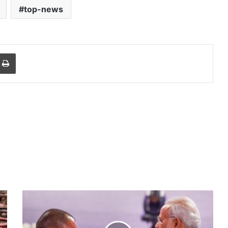
top-news
r
a Email
Print
यूपी
में
सत्ता
विरोधी