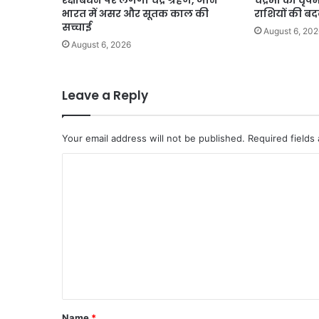
रक्षाबंधन पर लगेगा चंद्र ग्रहण, जानें
चंद्रमा का वृष
भारत में असर और सूतक काल की
राशियों की ब
सच्चाई
August 6, 202
August 6, 2026
Leave a Reply
Your email address will not be published.
Required fields
C
o
m
m
e
n
t
*
Name
*