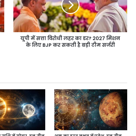
लहर
का
डर?
2027
मिशन
यूपी में सत्ता विरोधी लहर का डर? 2027 मिशन
के
लिए
के लिए BJP कर सकती है बड़ी टीम सर्जरी
BJP
कर
सकती
है
बड़ी
टीम
सर्जरी