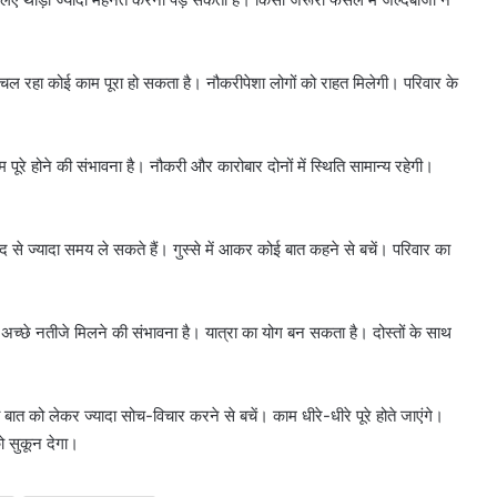
साल
पुरानी
डीजल
कार
 चल रहा कोई काम पूरा हो सकता है। नौकरीपेशा लोगों को राहत मिलेगी। परिवार के
को
PUC
ों मचा बवाल?
August 6, 2026
नहीं
ुंचा, जानें
10 साल पुरानी डीजल कार को PUC नहीं
रे होने की संभावना है। नौकरी और कारोबार दोनों में स्थिति सामान्य रहेगी।
मिला,
मिला, मालिक पहुंचा सुप्रीम कोर्ट
मालिक
पहुंचा
सुप्रीम
से ज्यादा समय ले सकते हैं। गुस्से में आकर कोई बात कहने से बचें। परिवार का
कोर्ट
्छे नतीजे मिलने की संभावना है। यात्रा का योग बन सकता है। दोस्तों के साथ
ात को लेकर ज्यादा सोच-विचार करने से बचें। काम धीरे-धीरे पूरे होते जाएंगे।
ो सुकून देगा।