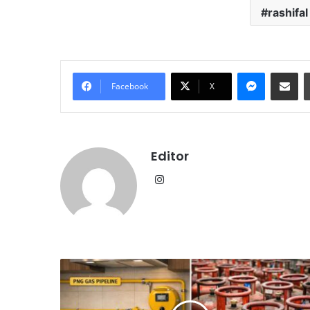
rashifal
Messenge
Share vi
Facebook
X
Editor
Instagram
LPG
नियम
में
बड़ा