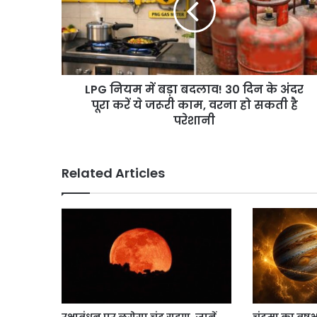
बदलाव!
30
दिन
के
अंदर
LPG नियम में बड़ा बदलाव! 30 दिन के अंदर
पूरा
करें
पूरा करें ये जरूरी काम, वरना हो सकती है
ये
परेशानी
जरूरी
काम,
वरना
Related Articles
हो
सकती
है
परेशानी