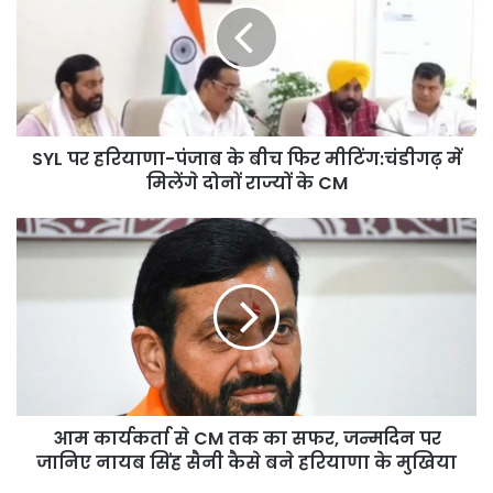
पंजाब
के
बीच
फिर
मीटिंग:चंडीगढ़
में
SYL पर हरियाणा-पंजाब के बीच फिर मीटिंग:चंडीगढ़ में
मिलेंगे
दोनों
मिलेंगे दोनों राज्यों के CM
राज्यों
के
आम
CM
कार्यकर्ता
से
CM
तक
का
सफर,
जन्मदिन
पर
आम कार्यकर्ता से CM तक का सफर, जन्मदिन पर
जानिए
नायब
जानिए नायब सिंह सैनी कैसे बने हरियाणा के मुखिया
सिंह