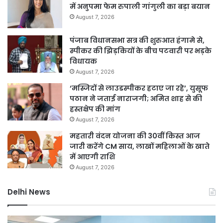
में अनुपमा फेम रुपाली गांगुली का बड़ा बयान
August 7, 2026
पंजाब विधानसभा सत्र की शुरुआत हंगामे से,
स्पीकर की झिड़कियों के बीच पटवारी पर भड़के
विधायक
August 7, 2026
‘मस्जिदों से लाउडस्पीकर हटाए जा रहे’, युसूफ
पठान ने जताई नाराजगी; अमित शाह से की
हस्तक्षेप की मांग
August 7, 2026
महतारी वंदन योजना की 30वीं किस्त आज
जारी करेंगे CM साय, लाखों महिलाओं के खाते
में आएगी राशि
August 7, 2026
Delhi News
दिल्ली
दिल