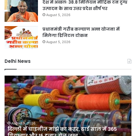
देश में अव्वलः 38.8 मिलियन मीट्रिक टन दुग्ध
उत्पादन के साथ उत्तर प्रदेश शीर्ष पर
August 5, 2026
प्रधानमंत्री गरीब कल्याण अन्न योजना में
मिलेगा डिजिटल टोकन
August 5, 2026
Delhi News
यमुना
डूब
क्षेत्र
में
अवैध
निर्माण
पर
सख्त
August 5, 2026
का कहर, ढाई साल में 365
यमुना डूब क्षेत्र में अवैध निर्म
कार्रवाई,
ल जब्त
ने हटाए कब्जे
डीडीए