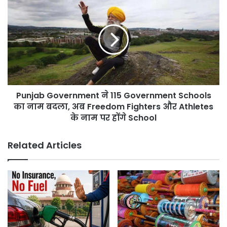
पर
Government
कार्यक्रम
ने
करवाने
115
का
Government
Copyright
Schools
आपके
का
पास
नाम
है?”
बदला,
Punjab Government ने 115 Government Schools
अब
Freedom
का नाम बदला, अब Freedom Fighters और Athletes
Fighters
के नाम पर होंगे School
और
Athletes
Related Articles
के
नाम
पर
होंगे
School