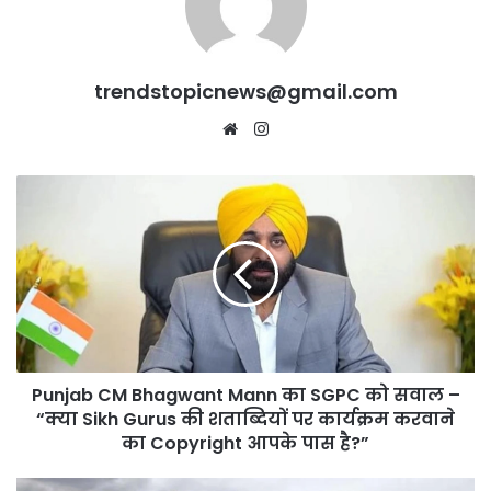
trendstopicnews@gmail.com
Website
Instagram
Punjab
CM
Bhagwant
Mann
का
SGPC
को
सवाल
–
Punjab CM Bhagwant Mann का SGPC को सवाल –
“क्या
Sikh
“क्या Sikh Gurus की शताब्दियों पर कार्यक्रम करवाने
Gurus
का Copyright आपके पास है?”
की
शताब्दियों
Punjab