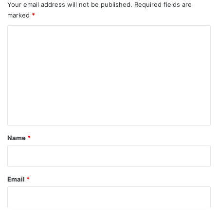
Your email address will not be published.
Required fields are
marked
*
C
o
m
m
e
n
t
*
Name
*
Email
*