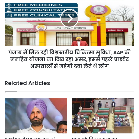
समस्या
मिल
और
रही
पानी
विश्वस्तरीय
पर
चिकित्सा
जोरदार
सुविधा,
बहस
AAP
की
पंजाब में मिल रही विश्वस्तरीय चिकित्सा सुविधा, AAP की
जनहित
योजना
जनहित योजना का दिख रहा असर, इससे पहले प्राइवेट
का
अस्पतालों से महंगी दवा लेते थे लोग
दिख
रहा
Related Articles
असर,
इससे
पहले
प्राइवेट
अस्पतालों
से
महंगी
दवा
लेते