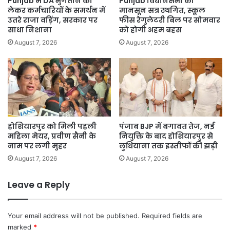
Punjab में DA भुगतान को
Punjab विधानसभा का
थे
लेकर कर्मचारियों के समर्थन में
मानसून सत्र स्थगित, स्कूल
लोग
उतरे राजा वड़िंग, सरकार पर
फीस रेगुलेटरी बिल पर सोमवार
साधा निशाना
को होगी अहम बहस
August 7, 2026
August 7, 2026
होशियारपुर को मिली पहली
पंजाब BJP में बगावत तेज, नई
महिला मेयर, प्रवीण सैनी के
नियुक्ति के बाद होशियारपुर से
नाम पर लगी मुहर
लुधियाना तक इस्तीफों की झड़ी
August 7, 2026
August 7, 2026
Leave a Reply
Your email address will not be published.
Required fields are
marked
*