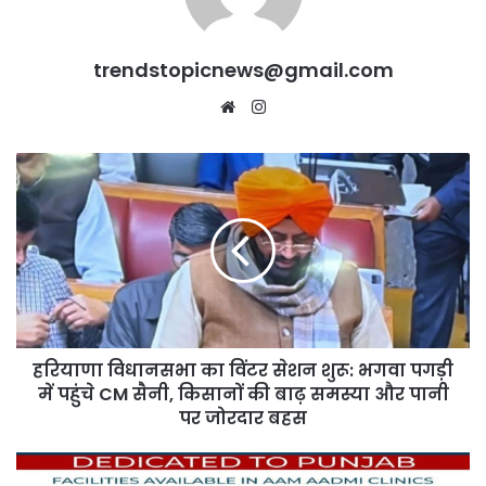
trendstopicnews@gmail.com
Website
Instagram
हरियाणा
विधानसभा
का
विंटर
सेशन
शुरू:
भगवा
पगड़ी
में
हरियाणा विधानसभा का विंटर सेशन शुरू: भगवा पगड़ी
पहुंचे
CM
में पहुंचे CM सैनी, किसानों की बाढ़ समस्या और पानी
सैनी,
पर जोरदार बहस
किसानों
की
पंजाब
बाढ़
में