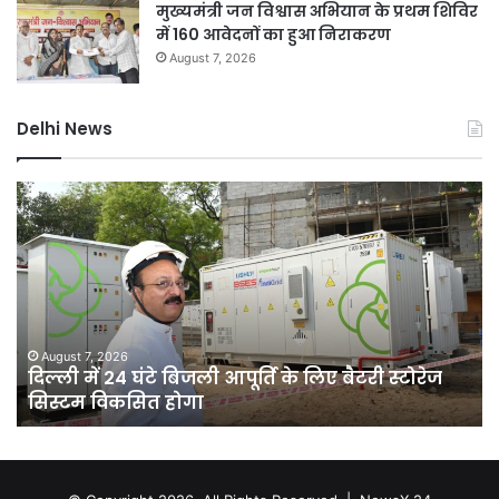
मुख्यमंत्री जन विश्वास अभियान के प्रथम शिविर
में 160 आवेदनों का हुआ निराकरण
August 7, 2026
Delhi News
जली
नकदी
मामले
में
यशवंत
वर्मा
पर
एसआईटी
 2026
August 7, 2026
ं 24 घंटे बिजली आपूर्ति के लिए बैटरी स्टोरेज
जली नकदी मा
जांच
विकसित होगा
याचिका सुप्र
याचिका
सुप्रीम
कोर्ट
ने
खारिज