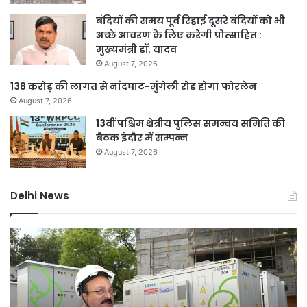
बंदियों की समय पूर्व रिहाई दूसरे बंदियों को भी
अच्छे आचरण के लिए करेगी प्रोत्साहित :
मुख्यमंत्री डॉ. यादव
August 7, 2026
138 करोड़ की लागत से नांदघाट-मुंगेली रोड होगा फोरलेन
August 7, 2026
13वीं पश्चिम क्षेत्रीय पुलिस समन्वय समिति की
बैठक इंदौर में सम्पन्न
August 7, 2026
Delhi News
जली
दिल
नकदी
रि
मामले
संर
में
हेतु
यशवंत
चा
वर्मा
वर्ष