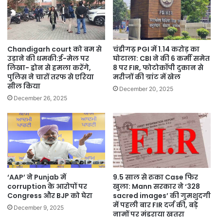
Chandigarh court को बम से
चंडीगढ़ PGI में 1.14 करोड़ का
उड़ाने की धमकी:ई-मेल पर
घोटाला: CBI ने की 6 कर्मी समेत
लिखा- ड्रोन से हमला करेंगे,
8 पर FIR, फोटोकॉपी दुकान से
पुलिस ने चारों तरफ से एरिया
मरीजों की ग्रांट में खेल
सील किया
December 20, 2025
December 26, 2025
‘AAP’ ने Punjab में
9.5 साल से रुका Case फिर
corruption के आरोपों पर
खुला: Mann सरकार ने ‘328
Congress और BJP को घेरा
sacred images’ की गुमशुदगी
में पहली बार FIR दर्ज की, बड़े
December 9, 2025
नामों पर मंडराया खतरा