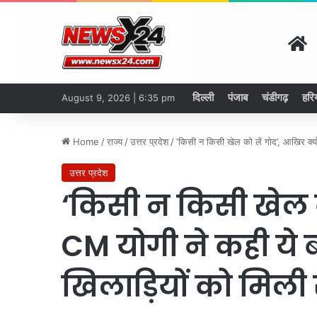
H
दिल्ली
पंजाब
चंडीगढ़
हरि
August 9, 2026 | 6:35 pm
Home
/
राज्य
/
उत्तर प्रदेश
/
‘किसी न किसी खेल को लें गोद’, आखिर क्य
उत्तर प्रदेश
‘किसी न किसी खेल क
CM योगी ने कही ये 
खिलाड़ियों को मिल