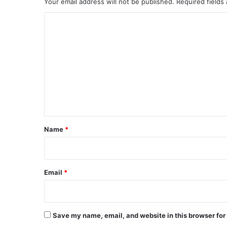
Your email address will not be published.
Required fields
C
o
m
m
e
n
t
*
Name
*
Email
*
Save my name, email, and website in this browser for