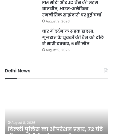
PM मोदी और JD वेंस की अहम
बातचीत, भारत-अमेरिका
रणनीतिक साझेदारी पर हुई चर्चा
August 9, 2026
धार में दर्दनाक सड़क हादसा,
गुजरात के युवकों की वैन को ट्रॉले
ने मारी टक्कर; 6 की मौत
August 9, 2026
Delhi News
दिल्ली
DSB
पुलिस
नहर
का
होगी
ऑपरेशन
सीमेंटेड,
प्रहार,
750
72
करोड़
August 8, 2026
August 8, 2
घंटे
की
दिल्ली पुलिस का ऑपरेशन प्रहार, 72 घंटे
DSB नहर 
में
योजना