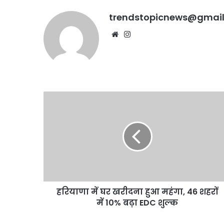
trendstopicnews@gmai
Website
Instagram
हरियाणा
में
घर
खरीदना
हुआ
महंगा,
46
शहरों
में
हरियाणा में घर खरीदना हुआ महंगा, 46 शहरों
10%
बढ़ा
में 10% बढ़ा EDC शुल्क
EDC
शुल्क