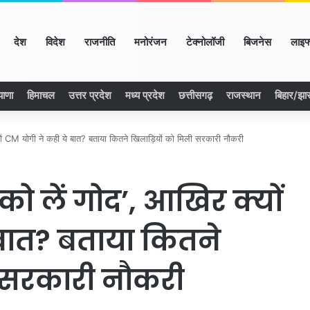
ome
देश
विदेश
राजनीति
मनोरंजन
टेक्नोलॉजी
बिजनेस
लाइफ
याणा
हिमाचल
उत्तर प्रदेश
मध्य प्रदेश
छत्तीसगढ़
राजस्थान
बिहार/झा
ों CM योगी ने कही ये बात? बताया कितने खिलाड़ियों को मिली सरकारी नौकरी
ो लें गोद’, आखिर क्यों
बात? बताया कितने
ी सरकारी नौकरी