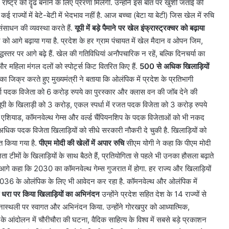
राष्ट्र को दॄढ बनाने के लिए प्रेरणा मिलेगी. उन्होंने इस बात पर खुशी जताई की
 राज्यों में बेटे-बेटी में भेदभाव नहीं है. आज बच्चा (बेटा या बेटी) जिस खेल में रुचि
ंसाधन की व्यवस्था करते हैं.
यूपी में बड़े पैमाने पर खेल इंफ्रास्ट्रक्चर को बढ़ाया
क्चर को आगे बढ़ाया गया है. प्रदेश के हर ग्राम पंचायत में खेल मैदान व ओपन जिम,
्धस्तर पर आगे बढ़े हैं. खेल की गतिविधियां अनौपचारिक न रहें, बल्कि दिनचर्या का
महिला मंगल दलों को स्पोर्ट्स किट वितरित किए हैं.
500 से अधिक खिलाड़ियों
ा जिक्र करते हुए मुख्यमंत्री ने बताया कि ओलंपिक में प्रदेश के प्रतिभागी
र्ण पदक विजेता को 6 करोड़ रुपये का पुरस्कार और क्लास वन की जॉब देने की
े यूपी के खिलाड़ी को 3 करोड़, एकल स्पर्धा में रजत पदक विजेता को 3 करोड़ रुपये
त एशियाड, कॉमनवेल्थ गेम्स और वर्ल्ड चैंपियनशिप के पदक विजेताओं को भी नकद
अधिक पदक विजेता खिलाड़ियों को सीधे सरकारी नौकरी दे चुकी है. खिलाड़ियों को
्त किया गया है.
पीएम मोदी की खेलों में अपार रुचि
सीएम योगी ने कहा कि पीएम मोदी
दिल्ली
िजेता टीमों के खिलाड़ियों के साथ बैठते हैं, प्रतियोगिता से पहले भी उनका हौसला बढ़ाते
में
ोंने आगे कहा कि 2030 का कॉमनवेल्थ गेम्स गुजरात में होगा. हर राज्य और खिलाड़ियों
स्पिरिचुअल
े 2036 के ओलंपिक के लिए भी आवेदन कर रहा है. कॉमनवेल्थ और ओलंपिक में
टूरिज्म
को
की धरा पर किया खिलाड़ियों का अभिनंदन
उन्होंने प्रदेश सहित देश के 14 राज्यों से
बढ़ावा,
ास्थली पर स्वागत और अभिनंदन किया. उन्होंने गोरखपुर को आध्यात्मिक,
चार
 रूट तैयार,
 आंदोलन में चौरीचौरा की घटना, वैदिक साहित्य के विश्व में सबसे बड़े प्रकाशन
August 9, 2026
सर्किट