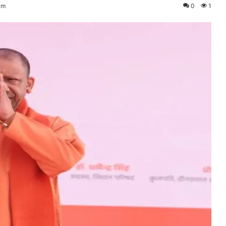
am
0
1