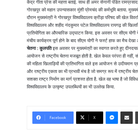
नोएडा-गाजियाबाद से गुरु
केंद्र गीता प्रेस की महत्ता बताई. साथ ही अमर सेनानी पंडित रामप्रसाद
गाजियाबाद
तक दौड़ेगी रैपिड रेल
गोरखपुर को महान उपन्यासकार मुंशी प्रेमचंद की कर्मभूमि बताया. मुख्यम
से
दौरान मुख्यमंत्री ने गोरखपुर विश्वविद्यालय क्रीड़ा परिषद की खेल विव
गुरुग्राम
और
विश्वविद्यालय और शहीद नंदकुमार पटेल विश्वविद्यालय रायगढ़ की खिलाड़ियो
जेवर
प्रतियोगिता का औपचारिक उद्घाटन किया. इस अवसर पर सीएम योगी ने ग
तक
मंचीय कार्यक्रम पूर्ण होने के बाद सीएम योगी ने फर्स्ट हाफ का मैच दे
दौड़ेगी
चेतना : कुलपति
इस अवसर पर मुख्यमंत्री का स्वागत करते हुए दीनदयाल 
रैपिड
आयोजन से राष्ट्रीय चेतना मजबूत होती है. खेल केवल परंपरा ही नहीं, सं
रेल
की महिला खिलाड़ियों की प्रतिभागिता वाले इस आयोजन से उदीयमान प
और राष्ट्रीय एकता का भी प्रभावी मंच है जो समग्र रूप में राष्ट्रीय चे
सशक्त राष्ट्र निर्माण का मार्ग प्रशस्त होता है. खेल वह भाषा है जो विव
विश्वविद्यालय के उत्कृष्ट उपलब्धियों का भी उल्लेख किया.
Messenge
Share vi
Facebook
X