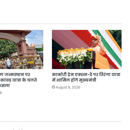
व्यापारिक
संबंधों
को
और
मजबूत
करने
की
वकालत
की
कृष्ण जन्मस्थान पर
काकोरी ट्रेन एक्शन-डे पर तिरंगा यात्रा
ांवड़ यात्रा के चलते
में शामिल होंगे मुख्यमंत्री
 फैसला
August 9, 2026
6