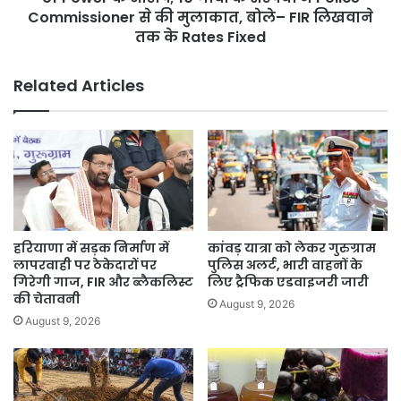
10
Commissioner से की मुलाकात, बोले– FIR लिखवाने
गांवों
तक के Rates Fixed
के
सरपंचों
Related Articles
ने
Police
Commissioner
से
की
मुलाकात,
बोले–
FIR
लिखवाने
हरियाणा में सड़क निर्माण में
कांवड़ यात्रा को लेकर गुरुग्राम
तक
लापरवाही पर ठेकेदारों पर
पुलिस अलर्ट, भारी वाहनों के
के
गिरेगी गाज, FIR और ब्लैकलिस्ट
लिए ट्रैफिक एडवाइजरी जारी
Rates
की चेतावनी
August 9, 2026
Fixed
August 9, 2026