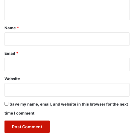
n
t
*
Name
*
Email
*
Website
Save my name, email, and website in this browser for the next
time I comment.