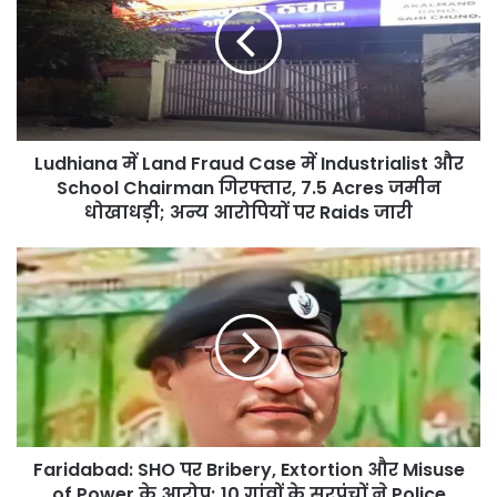
Fraud
Case
में
Industrialist
और
School
Ludhiana में Land Fraud Case में Industrialist और
Chairman
गिरफ्तार,
School Chairman गिरफ्तार, 7.5 Acres जमीन
7.5
धोखाधड़ी; अन्य आरोपियों पर Raids जारी
Acres
जमीन
Faridabad:
धोखाधड़ी;
SHO
अन्य
पर
आरोपियों
Bribery,
पर
Extortion
Raids
और
जारी
Misuse
of
Power
Faridabad: SHO पर Bribery, Extortion और Misuse
के
आरोप;
of Power के आरोप; 10 गांवों के सरपंचों ने Police