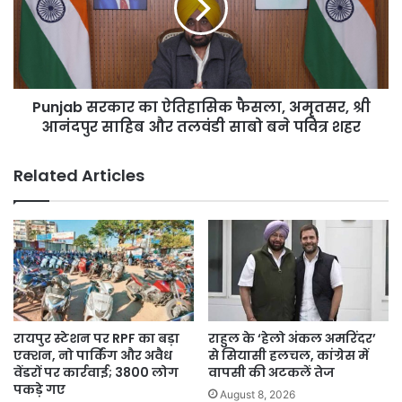
मान
फैसला,
सरकार
अमृतसर,
के
श्री
विधायकों
आनंदपुर
ने
साहिब
7500
Punjab सरकार का ऐतिहासिक फैसला, अमृतसर, श्री
और
स्कूलों
तलवंडी
आनंदपुर साहिब और तलवंडी साबो बने पवित्र शहर
में
साबो
परखा
बने
Related Articles
शिक्षा
पवित्र
का
शहर
स्तर
रायपुर स्टेशन पर RPF का बड़ा
राहुल के ‘हेलो अंकल अमरिंदर’
एक्शन, नो पार्किंग और अवैध
से सियासी हलचल, कांग्रेस में
वेंडरों पर कार्रवाई; 3800 लोग
वापसी की अटकलें तेज
पकड़े गए
August 8, 2026