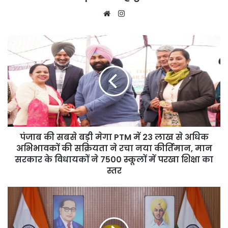
Website
Instagram
पंजाब
की
सबसे
बड़ी
मेगा
PTM
में
23
लाख
पंजाब की सबसे बड़ी मेगा PTM में 23 लाख से अधिक
से
अधिक
अभिभावकों की सक्रियता ने रचा नया कीर्तिमान, मान
अभिभावकों
सरकार के विधायकों ने 7500 स्कूलों में परखा शिक्षा का
की
स्तर
सक्रियता
ने
Punjab
रचा
सरकार
नया
का
कीर्तिमान,
ऐतिहासिक