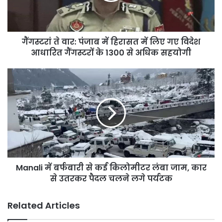
में
लिए
गए
गैंगस्टरां ते वार: पंजाब में हिरासत में लिए गए विदेश
विदेश
आधारित
आधारित गैंगस्टरों के 1300 से अधिक सहयोगी
गैंगस्टरों
के
Manali
1300
में
से
बर्फबारी
अधिक
से
सहयोगी
कई
किलोमीटर
लंबा
जाम,
कार
Manali में बर्फबारी से कई किलोमीटर लंबा जाम, कार
से
उतरकर
से उतरकर पैदल चलने लगे पर्यटक
पैदल
चलने
Related Articles
लगे
पर्यटक