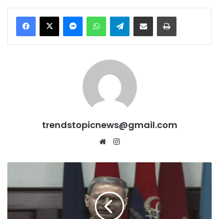
Messenger
WhatsApp
Telegram
Share via Email
Print
trendstopicnews@gmail.com
Website
Instagram
गैंगस्टरां
ते
वार:
पंजाब
में
हिरासत