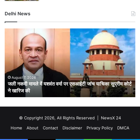
Delhi News
जली
दिल
नकदी
में
मामले
बार
में
ने
यशवंत
तोड
वर्मा
15
पर
सा
एसआईटी
का
August 7, 2026
जली नकदी मामले में यशवंत वर्मा पर एसआईटी जांच याचिका सुप्रीम कोर्ट
जांच
रिक
ने खारिज की
याचिका
7
सुप्रीम
डिग
कोर्ट
गिर
ने
पार
खारिज
गुर
© Copyright 2026, All Rights Reserved |
NewsX 24
की
में
Home
About
Contact
Disclaimer
Privacy Policy
DMCA
आ
रेड