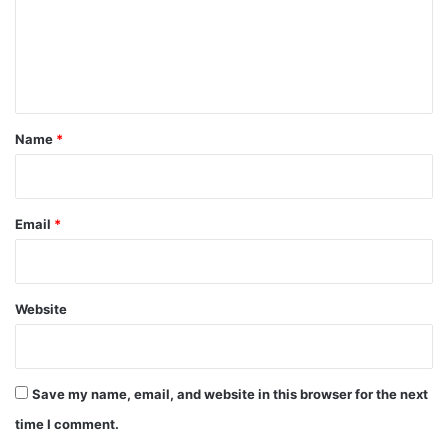
m
e
n
t
*
Name
*
Email
*
Website
Save my name, email, and website in this browser for the next
time I comment.