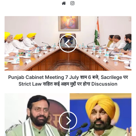
Website
Instagram
Punjab
Cabinet
Meeting
7
July
शाम
6
बजे,
Sacrilege
पर
Punjab Cabinet Meeting 7 July शाम 6 बजे, Sacrilege पर
Strict
Strict Law सहित कई अहम मुद्दों पर होगा Discussion
Law
सहित
Haryana
कई
CM
अहम
Nayab
मुद्दों
Saini
पर
का
होगा
बड़ा
Discussion
Statement: