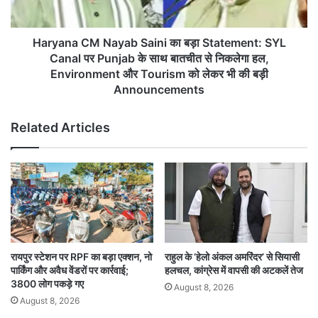
SYL
Canal
पर
Haryana CM Nayab Saini का बड़ा Statement: SYL
Punjab
Canal पर Punjab के साथ बातचीत से निकलेगा हल,
के
Environment और Tourism को लेकर भी की बड़ी
साथ
Announcements
बातचीत
से
Related Articles
निकलेगा
हल,
Environment
और
Tourism
को
लेकर
भी
की
रायपुर स्टेशन पर RPF का बड़ा एक्शन, नो
राहुल के ‘हेलो अंकल अमरिंदर’ से सियासी
बड़ी
पार्किंग और अवैध वेंडरों पर कार्रवाई;
हलचल, कांग्रेस में वापसी की अटकलें तेज
Announcements
3800 लोग पकड़े गए
August 8, 2026
August 8, 2026