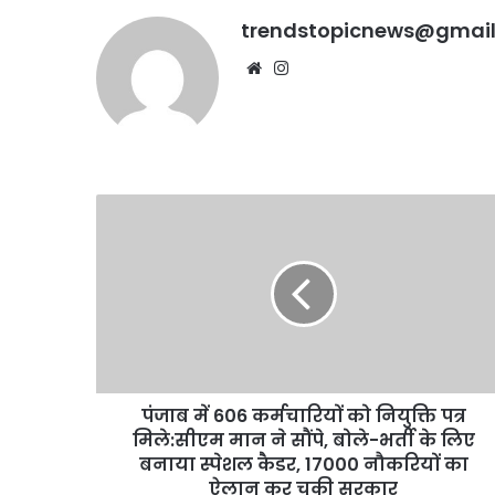
कोर्ट
पेट्रोल, सुप्रीम कोर्ट ने सख्
ने
trendstopicnews@gmai
सख्ती
Website
Instagram
के
दिए
संकेत
पंजाब
में
606
कर्मचारियों
को
नियुक्ति
पत्र
मिले:सीएम
मान
पंजाब में 606 कर्मचारियों को नियुक्ति पत्र
ने
सौंपे,
मिले:सीएम मान ने सौंपे, बोले-भर्ती के लिए
बोले-
बनाया स्पेशल कैडर, 17000 नौकरियों का
भर्ती
ऐलान कर चुकी सरकार