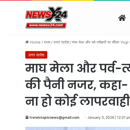
H
दिल्ली
पंजाब
चंडीगढ़
हरि
August 6, 2026 | 5:40 pm
Home
/
राज्य
/
उत्तर प्रदेश
/
माघ मेला और पर्व-त्योहारों पर सीएम Yogi क
उत्तर प्रदेश
माघ मेला और पर्व-त्
की पैनी नजर, कहा- श्र
ना हो कोई लापरवाही
trendstopicnews@gmail.com
January 3, 2026 | 12:31 p