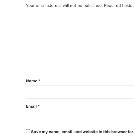
Your email address will not be published.
Required fields
C
o
m
m
e
n
t
*
Name
*
Email
*
Save my name, email, and website in this browser for