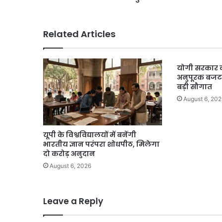
के
लिए
बनाया
Related Articles
स्पेशल
कैडर,
17000
योगी सरकार क
नौकरियों
अनुपूरक बजट,
का
बड़ी सौगात
ऐलान
कर
August 6, 202
चुकी
सरकार
यूपी के विश्वविद्यालयों में बनेंगी
भारतीय ज्ञान परंपरा शोधपीठ, मिलेगा
दो करोड़ अनुदान
August 6, 2026
Leave a Reply