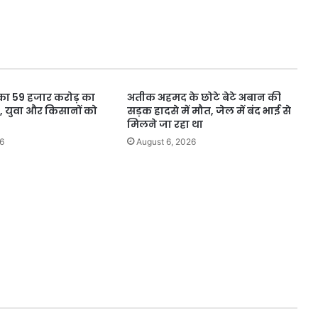
को
सरकारी
नौकरी
मिली
–
भगवंत
ा 59 हजार करोड़ का
अतीक अहमद के छोटे बेटे अबान की
सिंह
 युवा और किसानों को
सड़क हादसे में मौत, जेल में बंद भाई से
मान
मिलने जा रहा था
6
August 6, 2026