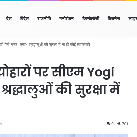
ome
देश
विदेश
राजनीति
मनोरंजन
टेक्नोलॉजी
बिजनेस
लाइफ
याणा
हिमाचल
उत्तर प्रदेश
मध्य प्रदेश
छत्तीसगढ़
राजस्थान
बिहार/झा
ी पैनी नजर, कहा- श्रद्धालुओं की सुरक्षा में ना हो कोई लापरवाही
योहारों पर सीएम Yogi
द्धालुओं की सुरक्षा में
m
0
791