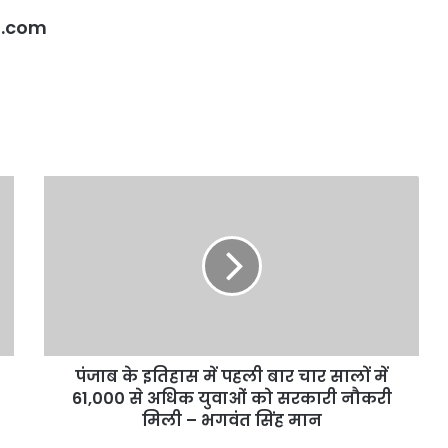
का
ती के दिए संकेत
सुविधाओं का सर्वे करने का दिया आदेश
सर्वे
l.com
करने
का
दिया
आदेश
पंजाब
के
इतिहास
में
पहली
बार
चार
सालों
में
पंजाब के इतिहास में पहली बार चार सालों में
61,000
से
61,000 से अधिक युवाओं को सरकारी नौकरी
अधिक
मिली – भगवंत सिंह मान
युवाओं