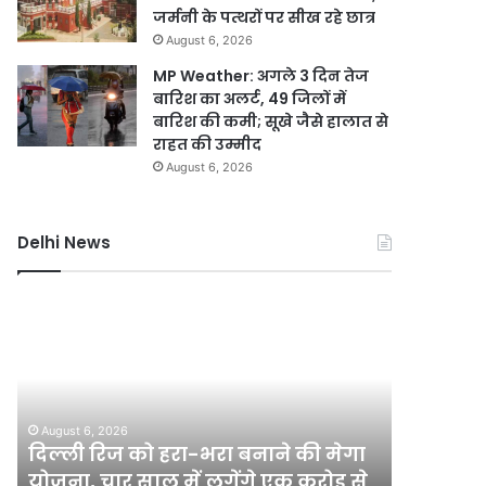
जर्मनी के पत्थरों पर सीख रहे छात्र
August 6, 2026
MP Weather: अगले 3 दिन तेज
बारिश का अलर्ट, 49 जिलों में
बारिश की कमी; सूखे जैसे हालात से
राहत की उम्मीद
August 6, 2026
Delhi News
दिल्ली
गुरुग्राम
रिज
में
को
भारी
हरा-
बारिश
भरा
से
बनाने
हालात
August 6, 2026
August 6, 2
की
बिगड़े,
दिल्ली रिज को हरा-भरा बनाने की मेगा
गुरुग्राम 
मेगा
जलभराव
योजना, चार साल में लगेंगे एक करोड़ से
जलभराव क