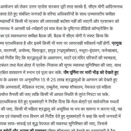
स्थित आयोजन को लेकर उत्तर प्रदेश सरकार पूरी तरह सतर्क है. सीएम योगी आदित्यनाथ
मिकता देते हुए संबंधित जनपदों के वरिष्ठ अधिकारियों के साथ उच्चस्तरीय समीक्षा
 महापर्वों में किसी भी प्रकार की लापरवाही बर्दाश्त नहीं की जाएगी और प्रशासन को
थ ने आगामी पर्व-त्योहारों एवं माघ मेला के दृष्टिगत वीडियो कॉन्फ्रेंसिंग के
षा एवं व्यवस्थागत समीक्षा बैठक की. बैठक में सीएम योगी ने स्पष्ट किया कि
च्च प्राथमिकता है और इसमें किसी भी स्तर पर लापरवाही स्वीकार्य नहीं होगी.
प्रमुख
 वाराणसी, अयोध्या, चित्रकूट, हापुड़ (गढ़मुक्तेश्वर), मथुरा-वृंदावन, फर्रुखाबाद,
ो निर्देश दिए कि श्रद्धालुओं के आवागमन, घाटों एवं मंदिर परिसरों की स्वच्छता,
 प्रबंधन तथा मेला क्षेत्र में प्रवेश-निकास की सुगम व्यवस्था सुनिश्चित की जाए. साथ
क्षित वातावरण में स्नान एवं पूजा कर सकें.
पौष पूर्णिमा पर भारी भीड़ को देखते हुए
्णिमा के अवसर पर अनुमानित 15 से 25 लाख श्रद्धालुओं के आगमन को देखते हुए
 कहा कि अस्पतालों, मेडिकल स्टाफ, एम्बुलेंस, स्वच्छ शौचालय, पेयजल एवं महिला
ी पर्याप्त तैनाती की जाए ताकि किसी भी आपात स्थिति से तुरंत निपटा जा सके.
राथमिकता देते हुए मुख्यमंत्री ने निर्देश दिया कि मेला क्षेत्रों एवं सार्वजनिक स्थलों
ाई की जाए. किसी भी महिला श्रद्धालु को असुविधा या भय का सामना न करना पड़े, यह
 एवं पंचायती राज विभाग को निर्देश देते हुए मुख्यमंत्री ने कहा कि सभी जनपदों में
 व्यापक साफ-सफाई एवं शुद्ध पेयजल की व्यवस्था सुनिश्चित की जाए, जिससे
न बसेरों और अलाव की व्यवस्था
भीषण शीतलहर को देखते हुए मुख्यमंत्री ने रैन