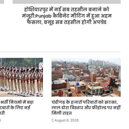
कैबिनेट
होशियारपुर में नई सब तहसील बनाने को
मीटिंग
में
मंजूरी:Punjab कैबिनेट मीटिंग में हुआ अहम
हुआ
फैसला, बनूड़ सब तहसील होगी अपग्रेड
अहम
फैसला,
बनूड़
सब
तहसील
होगी
अपग्रेड
र्ती नियमों में बड़ा
चंडीगढ़ के हजारों परिवारों को झटका,
वारों के लिए नई
लाल डोरा विस्तार और फ्रीहोल्ड पर नहीं
ारी
मिली राहत
6
August 6, 2026