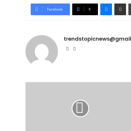
Messenge
Share vi
Facebook
X
trendstopicnews@gmai
Website
Instagram
पंजाब
सरकार
की
कैबिनेट
मीटिंग
आज:दोपहर
12
बजे