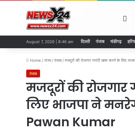
Ho
दिल्ली
पंजाब
चंडीगढ़
हरिय
August 7, 2026 | 8:46 am
Home
/
राज्य
/
पंजाब
/
मजदूरों की रोजगार गारंटी खत्म करने के लिए भा
पंजाब
मजदूरों की रोजगार ग
लिए भाजपा ने मनरे
Pawan Kumar