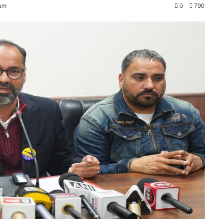
 am
0
790