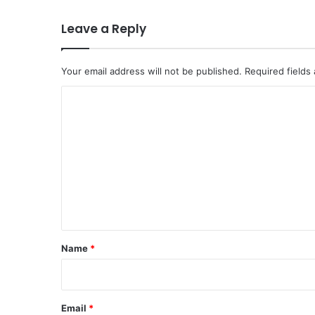
Leave a Reply
Your email address will not be published.
Required fields
C
o
m
m
e
n
t
*
Name
*
Email
*