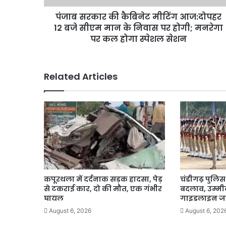
सीएम
पंजाब सरकार की कैबिनेट मीटिंग आज:दोपहर
मान
के
12 बजे सीएम मान के निवास पर होगी; मनरेगा
निवास
पर कल होगा स्पेशल सेशन
पर
होगी;
मनरेगा
Related Articles
पर
कल
होगा
स्पेशल
सेशन
कपूरथला में दर्दनाक सड़क हादसा, पेड़
चंडीगढ़ पुलिस भ
से टकराई कार, दो की मौत, एक गंभीर
बदलाव, उम्मीद
घायल
गाइडलाइन ज
August 6, 2026
August 6, 202