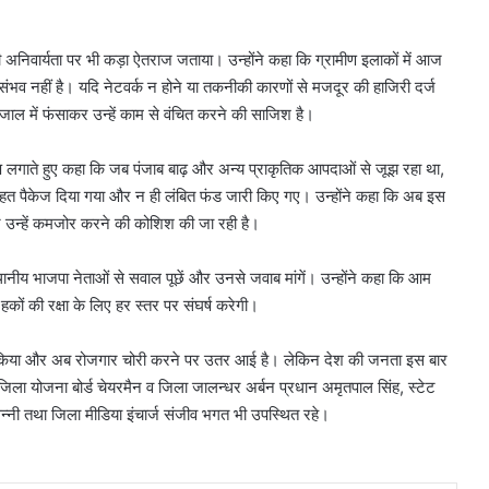
की अनिवार्यता पर भी कड़ा ऐतराज जताया। उन्होंने कहा कि ग्रामीण इलाकों में आज
संभव नहीं है। यदि नेटवर्क न होने या तकनीकी कारणों से मजदूर की हाजिरी दर्ज
जाल में फंसाकर उन्हें काम से वंचित करने की साजिश है।
10
साल
पुरानी
प लगाते हुए कहा कि जब पंजाब बाढ़ और अन्य प्राकृतिक आपदाओं से जूझ रहा था,
डीजल
 राहत पैकेज दिया गया और न ही लंबित फंड जारी किए गए। उन्होंने कहा कि अब इस
कार
र उन्हें कमजोर करने की कोशिश की जा रही है।
को
PUC
ों मचा बवाल?
August 6, 2026
ीय भाजपा नेताओं से सवाल पूछें और उनसे जवाब मांगें। उन्होंने कहा कि आम
नहीं
ुंचा, जानें
10 साल पुरानी डीजल कार को PUC नहीं
मिला,
हकों की रक्षा के लिए हर स्तर पर संघर्ष करेगी।
मिला, मालिक पहुंचा सुप्रीम कोर्ट
मालिक
पहुंचा
चोरी किया और अब रोजगार चोरी करने पर उतर आई है। लेकिन देश की जनता इस बार
सुप्रीम
ा योजना बोर्ड चेयरमैन व जिला जालन्धर अर्बन प्रधान अमृतपाल सिंह, स्टेट
कोर्ट
 सन्नी तथा जिला मीडिया इंचार्ज संजीव भगत भी उपस्थित रहे।