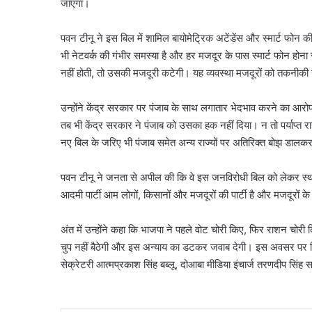
जाएगा।
पवन टीनू ने इस बिल में शामिल बायोमेट्रिक अटेंडेंस और स्मार्ट फोन 
भी नेटवर्क की गंभीर समस्या है और हर मजदूर के पास स्मार्ट फोन होना 
नहीं होती, तो उसकी मजदूरी कटेगी। यह व्यवस्था मजदूरों को तकनीकी 
सौरभ
दास
के
उन्होंने केंद्र सरकार पर पंजाब के साथ लगातार भेदभाव करने का आरो
बंगले
तब भी केंद्र सरकार ने पंजाब को उसका हक नहीं दिया। न तो पर्याप्त
पर
नए बिल के जरिए भी पंजाब समेत अन्य राज्यों पर अतिरिक्त बोझ डालक
क्यों
August 6, 2026
मचा
सौरभ दास के बंगले पर क्य
पवन टीनू ने जनता से अपील की कि वे इस जनविरोधी बिल को लेकर स्थान
बवाल?
मामला पुलिस से कोर्ट तक पह
मामला
आदमी पार्टी आम लोगों, किसानों और मजदूरों की पार्टी है और मजदूरों के 
पूरा विवाद
पुलिस
से
अंत में उन्होंने कहा कि भाजपा ने पहले वोट चोरी किए, फिर राशन 
कोर्ट
चुप नहीं बैठेगी और इस अन्याय का डटकर जवाब देगी। इस अवसर पर जिल
तक
सेक्रेटरी आत्मप्रकाश सिंह बब्लू, दोआबा मीडिया इंचार्ज तरणदीप सिंह
पहुंचा,
जानें
पूरा
विवाद