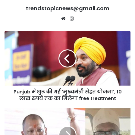
trendstopicnews@gmail.com
Website
Instagram
Punjab
में
शुरू
की
गई
‘मुख्यमंत्री
सेहत
योजना’,
10
Punjab में शुरू की गई ‘मुख्यमंत्री सेहत योजना’, 10
लाख
रुपये
लाख रुपये तक का मिलेगा free treatment
तक
का
छांगुर
मिलेगा
बाबा
free
पर
treatment
बोले