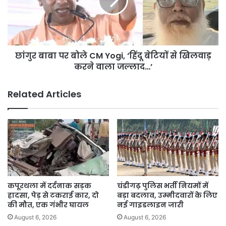
CM
Yogi,
‘हिंदू
बेटियों
से
छांगुर बाबा पर बोले CM Yogi, ‘हिंदू बेटियों से खिलवाड़
खिलवाड़
करने
करने वाला जल्लाद…’
वाला
जल्लाद…’
Related Articles
कपूरथला में दर्दनाक सड़क
चंडीगढ़ पुलिस भर्ती नियमों में
हादसा, पेड़ से टकराई कार, दो
बड़ा बदलाव, उम्मीदवारों के लिए
की मौत, एक गंभीर घायल
नई गाइडलाइन जारी
August 6, 2026
August 6, 2026