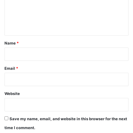
m
e
n
t
*
Name
*
Email
*
Website
Save my name, email, and website in this browser for the next
time I comment.