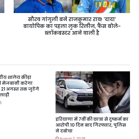
का
पहला
सौरव गांगुली बने राजकुमार राव! 'दादा'
लुक
रिलीज,
बायोपिक का पहला लुक रिलीज, फैंस बोले-
फैंस
ब्लॉकबस्टर आने वाली है
बोले-
ब्लॉकबस्टर
आने
वाली
है
रीय शालेय क्रीड़ा
ी मेजबानी करेगा
 21 अगस्त तक जुटेंगे
लाड़ी
6
हरियाणा में 7वीं की छात्रा से दुष्कर्म का
आरोपी 10 दिन बाद गिरफ्तार, पुलिस
ने दबोचा
August 7, 2026