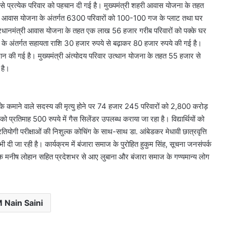
यम से प्रत्येक परिवार को पहचान दी गई है। मुख्यमंत्री शहरी आवास योजना के तहत
ामीण आवास योजना के अंतर्गत 6300 परिवारों को 100-100 गज के प्लाट तथा घर
जली
 प्रधानमंत्री आवास योजना के तहत एक लाख 56 हजार गरीब परिवारों को पक्के घर
नकदी
 अंतर्गत सहायता राशि 30 हजार रुपये से बढ़ाकर 80 हजार रुपये की गई है।
मामले
में
 की गई है। मुख्यमंत्री अंत्योदय परिवार उत्थान योजना के तहत 55 हजार से
यशवंत
 है।
वर्मा
August 7, 2026
पर
जली नकदी मामले में यशवंत वर्मा पर
एसआईटी
ं महिला
एसआईटी जांच याचिका सुप्रीम कोर्ट ने
र के कमाने वाले सदस्य की मृत्यु होने पर 74 हजार 245 परिवारों को 2,800 करोड़
जांच
ा दिया आदेश
खारिज की
याचिका
्रतिमाह 500 रुपये में गैस सिलेंडर उपलब्ध कराया जा रहा है। विद्यार्थियों को
सुप्रीम
रतियोगी परीक्षाओं की निशुल्क कोचिंग के साथ-साथ डा. आंबेडकर मेधावी छात्रवृत्ति
कोर्ट
 दी जा रही है। कार्यक्रम में बंजारा समाज के पुरोहित हुकुम सिंह, सूचना जनसंपर्क
ने
ेशक मनीष लोहान सहित प्रदेशभर से आए लुबाना और बंजारा समाज के गण्यमान्य लोग
खारिज
की
 Nain Saini