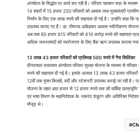
अंत्योदय के सिद्धांत पर कार्य कर रही है। परिवार पहचान पत्र के माध्
14 शहरों में 15 हजार 250 परिवारों को आवास तथा मुख्यमंत्री ग्र
दिल्ली
निर्माण के लिए एक लाख रुपये की सहायता दी गई है। उन्होंने कहा कि
हाई
उपलब्ध कराए गए हैं। डा. भीमराव आंबेडकर आवास नवीनीकरण योजना के
कोर्ट
ने
अब तक 85 हजार 815 परिवारों को 416 करोड़ रुपये की सहायता प्रदान
थानों
अधिक जरूरतमंदों को स्वरोजगार के लिए बैंक ऋण उपलब्ध कराया गया
में
महिला
13 लाख 43 हजार परिवारों को प्रतिमाह 500 रुपये में गैस सिलिंडर
August 6, 2026
सुविधाओं
दिल्ली हाई कोर्ट ने थानों मे
दीनदयाल उपाध्याय अंत्योदय परिवार सुरक्षा योजना के माध्यम से परिवा
का
सुविधाओं का सर्वे करने क
सर्वे
रुपये की सहायता दी गई है। इसके अलावा 13 लाख 43 हजार परिवारों को प
करने
12वीं तक मुफ्त किताबें, वर्दी और स्टेशनरी उपलब्ध कराई जा रही है। प्
का
योजना के तहत आठ हजार से 12 हजार रुपये तक की वार्षिक छात्रवृत्ति भी
दिया
एवं भाषा विभाग के महानिदेशक के. मकरंद पांडुरंग और अतिरिक्त निद
आदेश
मौजूद थे।
CM