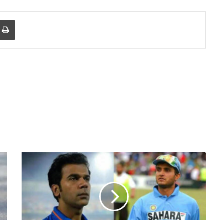
r
a Email
Print
सौरव
गांगुली
बने
राजकुमार
राव!
'दादा'
बायोपिक