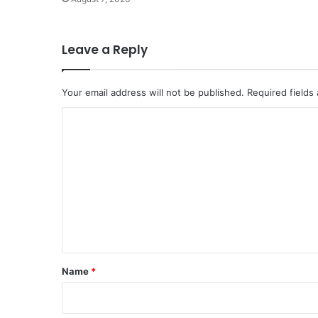
Leave a Reply
Your email address will not be published.
Required fields
C
o
m
m
e
n
t
*
Name
*