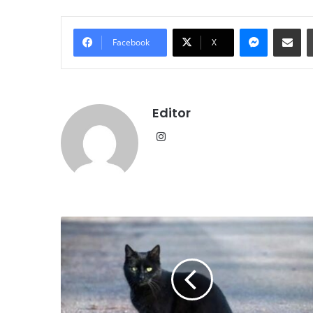
Messenge
Share vi
Facebook
X
Editor
Instagram
बिल्ली
रास्ता
काटे
तो
क्यों
रुकते
हैं