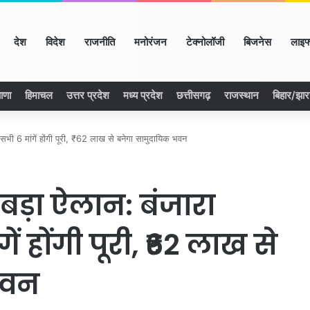
ome
देश
विदेश
राजनीति
मनोरंजन
टेक्नोलॉजी
बिजनेस
लाइफ
ाणा
हिमाचल
उत्तर प्रदेश
मध्य प्रदेश
छत्तीसगढ़
राजस्थान
बिहार/झा
भी 6 मांगें होंगी पूरी, ₹62 लाख से बनेगा सामुदायिक भवन
ड़ा ऐलान: बंजारा
 होंगी पूरी, ₹62 लाख से
भवन