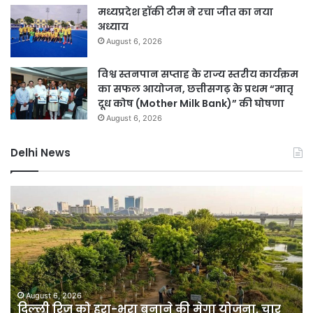
मध्यप्रदेश हॉकी टीम ने रचा जीत का नया
अध्याय
August 6, 2026
विश्व स्तनपान सप्ताह के राज्य स्तरीय कार्यक्रम
का सफल आयोजन, छत्तीसगढ़ के प्रथम “मातृ
दूध कोष (Mother Milk Bank)” की घोषणा
August 6, 2026
Delhi News
गुरुग्राम
में
भारी
बारिश
से
हालात
बिगड़े,
जलभराव
August 6, 2026
चार
गुरुग्राम में भारी बारिश से हालात बिगड़े, जलभराव के
के