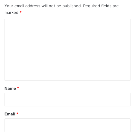
Your email address will not be published.
Required fields are
marked
*
C
o
m
m
e
n
t
*
Name
*
Email
*