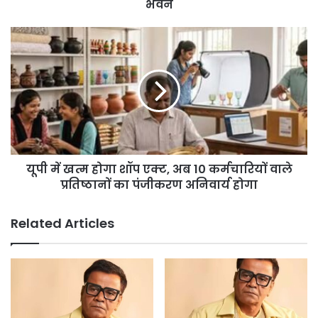
होंगी
भवन
पूरी,
₹62
यूपी
लाख
में
से
खत्म
बनेगा
होगा
सामुदायिक
शॉप
भवन
एक्ट,
अब
10
कर्मचारियों
यूपी में खत्म होगा शॉप एक्ट, अब 10 कर्मचारियों वाले
वाले
प्रतिष्ठानों
प्रतिष्ठानों का पंजीकरण अनिवार्य होगा
का
पंजीकरण
Related Articles
अनिवार्य
होगा