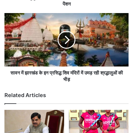
रुकेगी
पेंशन
पेंशन
सावन
में
झारखंड
के
इन
प्रसिद्ध
शिव
मंदिरों
में
उमड़
सावन में झारखंड के इन प्रसिद्ध शिव मंदिरों में उमड़ रही श्रद्धालुओं की
रही
भीड़
श्रद्धालुओं
की
Related Articles
भीड़