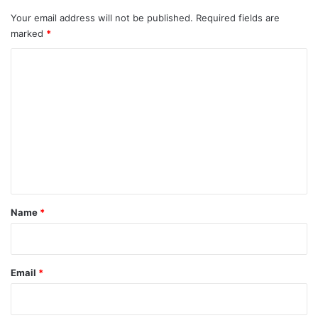
Your email address will not be published.
Required fields are
marked
*
C
o
m
m
e
n
t
*
Name
*
Email
*