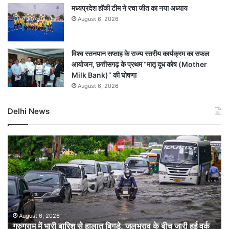
मध्यप्रदेश हॉकी टीम ने रचा जीत का नया अध्याय
August 6, 2026
विश्व स्तनपान सप्ताह के राज्य स्तरीय कार्यक्रम का सफल
आयोजन, छत्तीसगढ़ के प्रथम “मातृ दूध कोष (Mother
Milk Bank)” की घोषणा
August 6, 2026
Delhi News
गुरुग्राम
सौ
में
दा
भारी
के
बारिश
बंग
से
पर
हालात
क्यों
बिगड़े,
मच
जलभराव
बव
August 6, 2026
गुरुग्राम में भारी बारिश से हालात बिगड़े, जलभराव के बीच जारी हुई वर्क
के
मा