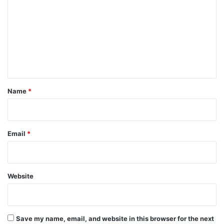
m
m
e
n
t
*
Name
*
Email
*
Website
Save my name, email, and website in this browser for the next