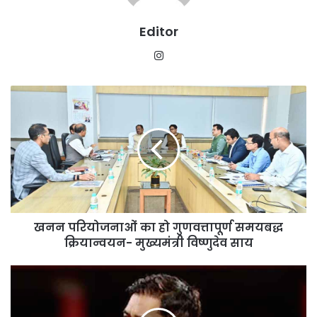
Editor
Instagram
खनन
परियोजनाओं
का
हो
गुणवत्तापूर्ण
समयबद्ध
क्रियान्वयन-
मुख्यमंत्री
विष्णुदेव
खनन परियोजनाओं का हो गुणवत्तापूर्ण समयबद्ध
साय
क्रियान्वयन- मुख्यमंत्री विष्णुदेव साय
धोनी
ने
तोड़ी
चुप्पी: