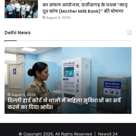
का सफल आयोजन, छत्तीसगढ़ के प्रथम “मातृ
दूध कोष (Mother Milk Bank)” की घोषणा
August 6, 2026
Delhi News
दिल्ली
दिल
हाई
रि
कोर्ट
को
ने
हरा
थानों
भर
में
बना
महिला
की
सुविधाओं
मेग
August 6, 2026
क
दिल्ली हाई कोर्ट ने थानों में महिला सुविधाओं का सर्वे
का
यो
करने का दिया आदेश
सर्वे
चा
करने
सा
का
में
दिया
लगें
आदेश
एक
© Copyright 2026, All Rights Reserved |
NewsX 24