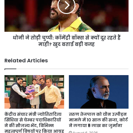
कॉमेंट्री
बॉक्स
से
क्यों
दूर
धोनी ने तोड़ी चुप्पी: कॉमेंट्री बॉक्स से क्यों दूर रहते हैं
रहते
हैं
माही? खुद बताई बड़ी वजह
माही?
खुद
Related Articles
बताई
बड़ी
वजह
केंद्रीय संचार मंत्री ज्योतिरादित्य
तरुण तेजपाल को यौन उत्पीड़न
सिंधिया से चेम्बर पदाधिकारियों
मामले में 10 साल की सजा, कोर्ट
ने की सौजन्य भेंट, विभिन्न
ने लगाया ₹5 लाख का जुर्माना
महत्वपूर्ण विषयों पर किया आग्रह
August 6, 2026