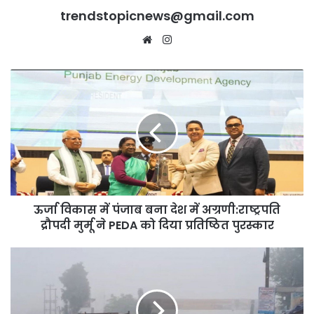
trendstopicnews@gmail.com
Website
Instagram
ऊर्जा
विकास
में
पंजाब
बना
देश
में
अग्रणी:राष्ट्रपति
द्रौपदी
ऊर्जा विकास में पंजाब बना देश में अग्रणी:राष्ट्रपति
मुर्मू
ने
द्रौपदी मुर्मू ने PEDA को दिया प्रतिष्ठित पुरस्कार
PEDA
को
पंजाब-
दिया
चंडीगढ़
प्रतिष्ठित
में
पुरस्कार
3
दिन