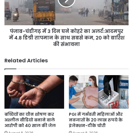
घने
कोहरे
का
अलर्ट:आदमपुर
पंजाब-चंडीगढ़ में 3 दिन घने कोहरे का अलर्ट:आदमपुर
में
4.8
में 4.8 डिग्री तापमान के साथ सबसे कम, 20 को बारिश
डिग्री
की संभावना
तापमान
के
Related Articles
साथ
सबसे
कम,
20
को
बारिश
की
संभावना
बच्चियों का यौन शोषण कर
PGI में गर्भवती महिलाओं और
अश्लील वीडियो बनाने वाले
नवजातों के 20 लाख रुपये के
आरोपी को 40 साल की जेल
इंजेक्शन-टीके चोरी
August 8, 2026
August 8, 2026