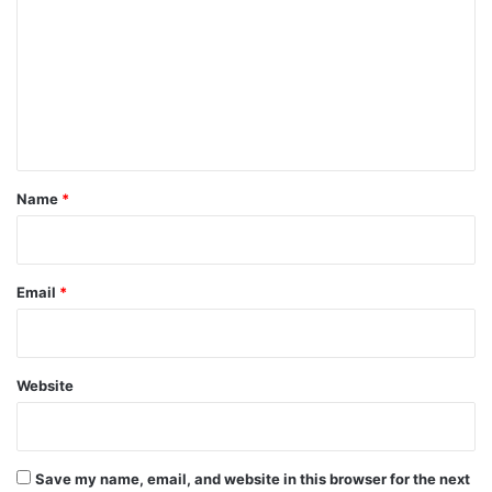
m
m
e
n
t
*
Name
*
Email
*
Website
Save my name, email, and website in this browser for the next