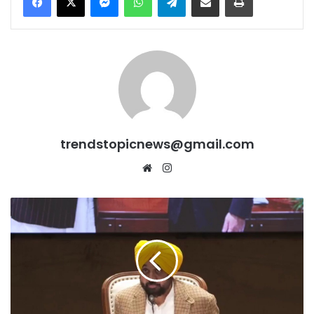
trendstopicnews@gmail.com
Website
Instagram
विदेश
से
लौटे
CM
मान:जापान
में
की
गई