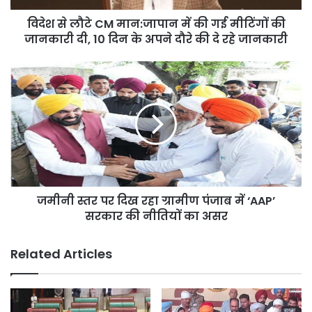
मीटिंगों
विदेश से लौटे CM मान:जापान में की गई मीटिंगों की
की
जानकारी
जानकारी दी, 10 दिन के अपने दौरे की दे रहे जानकारी
दी,
10
जमीनी
दिन
स्तर
के
पर
अपने
दिख
दौरे
रहा
की
ग्रामीण
दे
पंजाब
रहे
में
जानकारी
‘AAP’
जमीनी स्तर पर दिख रहा ग्रामीण पंजाब में ‘AAP’
सरकार
की
सरकार की नीतियों का असर
नीतियों
का
Related Articles
असर