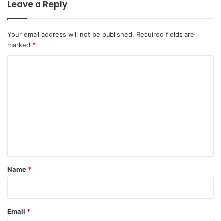
Leave a Reply
Your email address will not be published.
Required fields are
marked
*
C
o
m
m
e
n
t
*
Name
*
Email
*