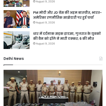
August 9, 2026
PM मोदी और JD वेंस की अहम बातचीत, भारत-
अमेरिका रणनीतिक साझेदारी पर हुई चर्चा
August 9, 2026
धार में दर्दनाक सड़क हादसा, गुजरात के युवकों
की वैन को ट्रॉले ने मारी टक्कर; 6 की मौत
August 9, 2026
Delhi News
दिल्ली
D
पुलिस
नह
का
होग
ऑपरेशन
सीम
प्रहार,
75
72
कर
घंटे
की