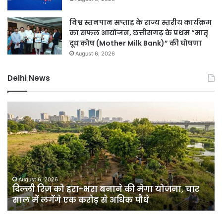
विश्व स्तनपान सप्ताह के राज्य स्तरीय कार्यक्रम
का सफल आयोजन, छत्तीसगढ़ के प्रथम “मातृ
दूध कोष (Mother Milk Bank)” की घोषणा
August 6, 2026
Delhi News
दिल्ली
गुर
रिज
में
को
भार
हरा-
बार
भरा
से
बनाने
हा
की
बिगड
मेगा
जल
August 6, 2026
दिल्ली रिज को हरा-भरा बनाने की मेगा योजना, चार
योजना,
के
साल में लगेंगे एक करोड़ से अधिक पौधे
चार
बी
साल
जार
में
हुई