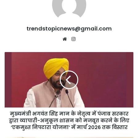
trendstopicnews@gmail.com
Website
Instagram
मुख्यमंत्री
भगवंत
सिंह
मान
के
नेतृत्व
में
पंजाब
सरकार
मुख्यमंत्री भगवंत सिंह मान के नेतृत्व में पंजाब सरकार
द्वारा
व्यापारी-
द्वारा व्यापारी-अनुकूल शासन को मजबूत करने के लिए
अनुकूल
‘एकमुश्त निपटारा योजना’ में मार्च 2026 तक विस्तार
शासन