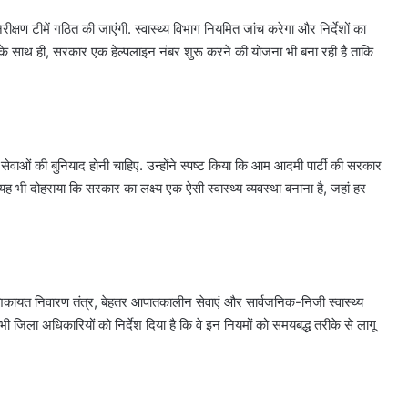
तोड़ा
क्षण टीमें गठित की जाएंगी. स्वास्थ्य विभाग नियमित जांच करेगा और निर्देशों का
15
August 8, 2026
े साथ ही, सरकार एक हेल्पलाइन नंबर शुरू करने की योजना भी बना रही है ताकि
साल
त वर्मा पर
दिल्ली में बारिश ने तोड़ा 15 साल का
का
म कोर्ट ने
रिकॉर्ड, 7 डिग्री गिरा पारा; गुरुग्राम में
रिकॉर्ड,
आज रेड अलर्ट
7
डिग्री
गिरा
य सेवाओं की बुनियाद होनी चाहिए. उन्होंने स्पष्ट किया कि आम आदमी पार्टी की सरकार
पारा;
गुरुग्राम
 यह भी दोहराया कि सरकार का लक्ष्य एक ऐसी स्वास्थ्य व्यवस्था बनाना है, जहां हर
में
आज
रेड
अलर्ट
 शिकायत निवारण तंत्र, बेहतर आपातकालीन सेवाएं और सार्वजनिक-निजी स्वास्थ्य
भी जिला अधिकारियों को निर्देश दिया है कि वे इन नियमों को समयबद्ध तरीके से लागू