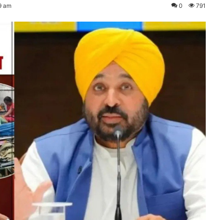
9 am
0
791