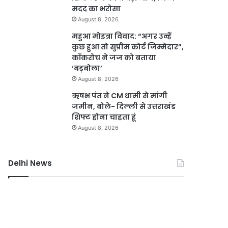
मदद का भरोसा
August 8, 2026
महुआ मोइत्रा विवाद: “अगर उन्हें
कुछ हुआ तो सुप्रीम कोर्ट जिम्मेदार”,
कॉकरोच ने जज को बताया
‘बड़बोला’
August 8, 2026
ऋषभ पंत ने CM धामी से मांगी
जमीन, बोले- दिल्ली से उत्तराखंड
शिफ्ट होना चाहता हूं
August 8, 2026
Delhi News
नमो
करोल
भारत
बाग
का
में
नया
नकली