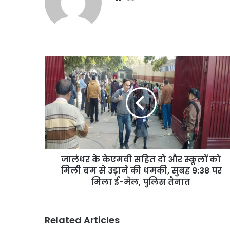
जालंधर
के
केएमवी
सहित
दो
और
स्कूलों
को
मिली
जालंधर के केएमवी सहित दो और स्कूलों को
बम
से
मिली बम से उड़ाने की धमकी, सुबह 9:38 पर
उड़ाने
मिला ई-मेल, पुलिस तैनात
की
धमकी,
सुबह
Related Articles
9:38