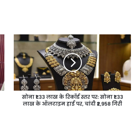
सोना
₹1.33
लाख
के
रिकॉर्ड
स्तर
पर:
सोना
₹1.33
सोना ₹1.33 लाख के रिकॉर्ड स्तर पर: सोना ₹1.33
लाख
के
लाख के ऑलटाइम हाई पर, चांदी ₹2,958 गिरी
ऑलटाइम
हाई
पर,
चांदी
₹2,958