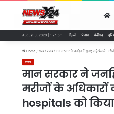
H
दिल्ली
पंजाब
चंडीगढ़
हरिय
August 8, 2026 | 1:24 pm
Home
/
राज्य
/
पंजाब
/
मान सरकार ने जनहित में सुनाए कड़े फैसले, मरी
पंजाब
मान सरकार ने जनहित
मरीजों के अधिकारों क
hospitals को किय