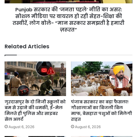
किया
सोशल
ऐलान
Punjab सरकार की ‘जनता पहले’ नीति का असर:
मीडिया
पर
सोशल मीडिया पर वायरल हो रही सेहत-शिक्षा की
वायरल
तस्वीरें, लोग बोले- “मान सरकार समझती है हमारी
हो
ज़रूरत”
रही
सेहत-
Related Articles
शिक्षा
की
तस्वीरें,
लोग
बोले-
“मान
सरकार
समझती
है
गुरदासपुर के दो निजी स्कूलों को
पंजाब सरकार का बड़ा फैसला!
हमारी
बम से उड़ाने की धमकी, ई-मेल
गौशालाओं का बिजली बिल
ज़रूरत”
मिलते ही पुलिस और साइबर
माफ, बेसहारा पशुओं को मिलेगी
सेल अलर्ट
राहत
August 6, 2026
August 6, 2026