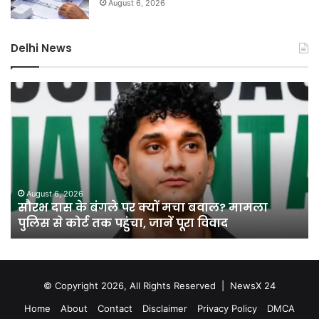
August 6, 2026
Delhi News
सौरभ
बिन
दास
इंश्
के
गाड़
बंगले
को
पर
नहीं
क्यों
मिल
मचा
पेट
बवाल?
सुप
August 6, 2026
सौरभ दास के बंगले पर क्यों मचा बवाल? मामला
मामला
कोर्
पुलिस से कोर्ट तक पहुंचा, जानें पूरा विवाद
पुलिस
ने
से
सख्
कोर्ट
के
तक
दिए
पहुंचा,
संक
© Copyright 2026, All Rights Reserved |
NewsX 24
जानें
Home
About
Contact
Disclaimer
Privacy Policy
DMCA
पूरा