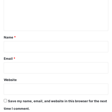
m
e
n
t
*
Name
*
Email
*
Website
Save my name, email, and website in this browser for the next
time I comment.