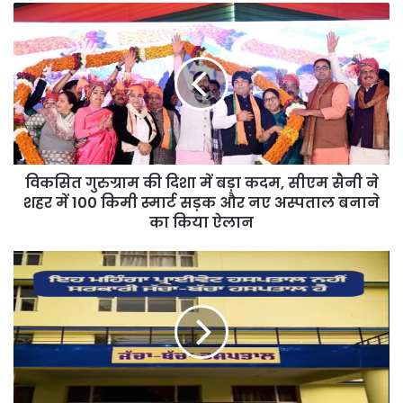
विकसित
गुरुग्राम
की
दिशा
में
बड़ा
कदम,
सीएम
सैनी
विकसित गुरुग्राम की दिशा में बड़ा कदम, सीएम सैनी ने
ने
शहर
शहर में 100 किमी स्मार्ट सड़क और नए अस्पताल बनाने
में
का किया ऐलान
100
किमी
Punjab
स्मार्ट
सरकार
सड़क
की
और
‘जनता
नए
पहले’
अस्पताल
नीति
बनाने
का
का
असर: