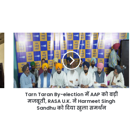
August 6, 2026
सुविधाओं
नहीं मिलेगा
दिल्ली हाई कोर्ट ने थानों में महिला
का
ती के दिए संकेत
सुविधाओं का सर्वे करने का दिया आदेश
सर्वे
करने
का
Tarn
दिया
Taran
आदेश
By-
election
में
AAP
को
बड़ी
मजबूती,
Tarn Taran By-election में AAP को बड़ी
RASA
U.K.
मजबूती, RASA U.K. ने Harmeet Singh
ने
Sandhu को दिया खुला समर्थन
Harmeet
Singh
Sandhu
को