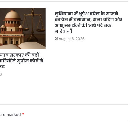
दिया
खुला
लुधियाना में भूपेश बघेल के सामने
समर्थन
कांग्रेस में घमासान, राजा वड़िंग और
आशू समर्थकों की आधे घंटे तक
नारेबाजी
August 6, 2026
पंजाब सरकार की बढ़ीं
ारियों ने सुप्रीम कोर्ट में
िएट
6
 are marked
*