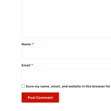
m
m
e
n
t
*
Name
*
Email
*
Save my name, email, and website in this browser for