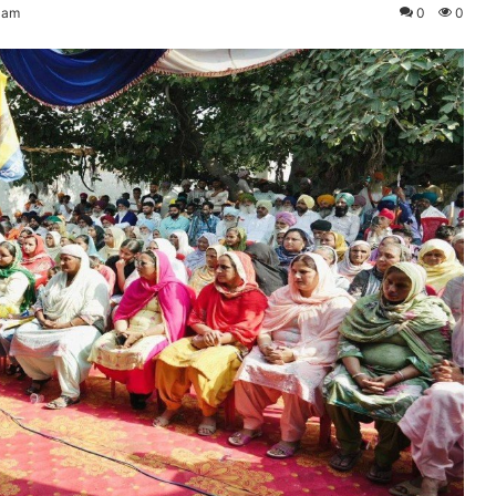
 am
0
0