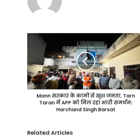
August 5, 2026
सुप्रीम
बिना इंश्योरेंस गाड़ियों को 
कोर्ट
पेट्रोल, सुप्रीम कोर्ट ने सख्
ने
सख्ती
के
Mann
दिए
सरकार
संकेत
के
कामों
से
खुश
जनता,
Tarn
Taran
Mann सरकार के कामों से खुश जनता, Tarn
में
APP
Taran में APP को मिल रहा भारी समर्थन:
को
Harchand Singh Barsat
मिल
रहा
भारी
Related Articles
समर्थन: