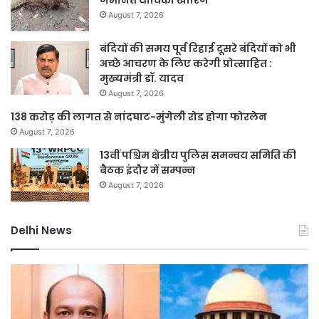
August 7, 2026
बंदियों की समय पूर्व रिहाई दूसरे बंदियों को भी
अच्छे आचरण के लिए करेगी प्रोत्साहित :
मुख्यमंत्री डॉ. यादव
August 7, 2026
138 करोड़ की लागत से नांदघाट-मुंगेली रोड होगा फोरलेन
August 7, 2026
13वीं पश्चिम क्षेत्रीय पुलिस समन्वय समिति की
बैठक इंदौर में सम्पन्न
August 7, 2026
Delhi News
जली
दिल
नकदी
रि
मामले
संर
में
हेतु