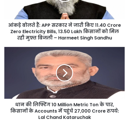
ने
जारी
किए
11.40
आंकड़े बोलते हैं: APP सरकार ने जारी किए 11.40 Crore
Crore
Zero
Zero Electricity Bills, 13.50 Lakh किसानों को मिल
Electricity
रही मुफ़्त बिजली – Harmeet Singh Sandhu
Bills,
13.50
धान
Lakh
की
किसानों
लिफ्टिंग
को
10
मिल
Million
रही
Metric
मुफ़्त
Ton
बिजली
के
–
पार,
Harmeet
धान की लिफ्टिंग 10 Million Metric Ton के पार,
किसानों
Singh
के
किसानों के Accounts में पहुंचे 27,000 Crore रुपये:
Sandhu
Accounts
Lal Chand Kataruchak
में
पहुंचे