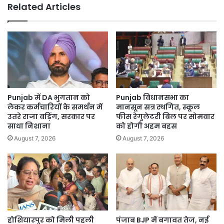
Related Articles
27,000
Crore
रुपये:
Lal
Chand
Kataruchak
Punjab में DA भुगतान को
Punjab विधानसभा का
लेकर कर्मचारियों के समर्थन में
मानसून सत्र स्थगित, स्कूल
उतरे राजा वड़िंग, सरकार पर
फीस रेगुलेटरी बिल पर सोमवार
साधा निशाना
को होगी अहम बहस
August 7, 2026
August 7, 2026
होशियारपुर को मिली पहली
पंजाब BJP में बगावत तेज, नई