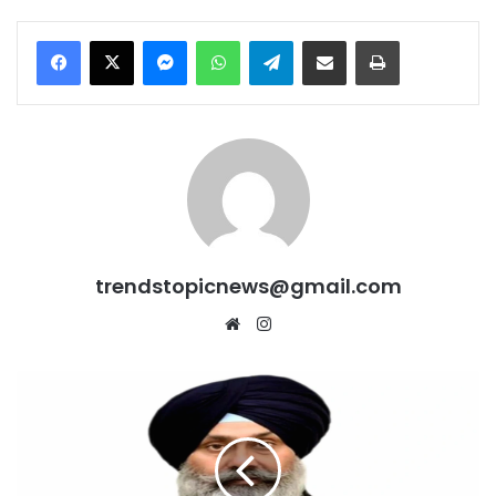
Messenger
WhatsApp
Telegram
Share via Email
Print
trendstopicnews@gmail.com
Website
Instagram
आंकड़े
बोलते
हैं:
APP
सरकार