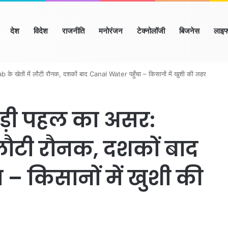
ome
देश
विदेश
राजनीति
मनोरंजन
टेक्नोलॉजी
बिजनेस
लाइफ
ाणा
हिमाचल
उत्तर प्रदेश
मध्य प्रदेश
छत्तीसगढ़
राजस्थान
बिहार/झा
 खेतों में लौटी रौनक, दशकों बाद Canal Water पहुँचा – किसानों में खुशी की लहर
़ी पहल का असर:
 लौटी रौनक, दशकों बाद
– किसानों में खुशी की