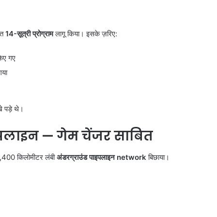
हत
14-
सूत्री प्रोग्राम
लागू किया। इसके ज़रिए:
किए गए
गया
 पड़े थे।
दिल्ली
इपलाइन
—
गेम चेंजर साबित
पुलिस
का
ऑपरेशन
 2,400 किलोमीटर लंबी
अंडरग्राउंड पाइपलाइन
network
बिछाया।
प्रहार,
72
August 8, 2026
घंटे
री सामान
दिल्ली पुलिस का ऑपरेशन प्रहार, 72 घंटे
में
ई, हाईकोर्ट
में 390 चोरी के मोबाइल और 66 वाहन
390
बरामद