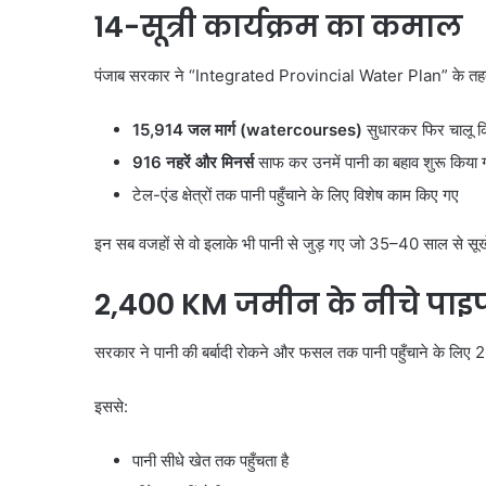
14-
सूत्री कार्यक्रम का कमाल
पंजाब सरकार ने “Integrated Provincial Water Plan” के त
15,914
जल मार्ग (
watercourses)
सुधारकर फिर चालू 
916
नहरें और मिनर्स
साफ कर उनमें पानी का बहाव शुरू किया 
टेल-एंड क्षेत्रों तक पानी पहुँचाने के लिए विशेष काम किए गए
इन सब वजहों से वो इलाके भी पानी से जुड़ गए जो 35–40 साल से सूखे
करोल
2,400 KM
जमीन के नीचे पा
बाग
में
नकली
सरकार ने पानी की बर्बादी रोकने और फसल तक पानी पहुँचाने के लिए
लग्जरी
सामान
इससे:
August 7, 2026
बेचने
करोल बाग में नकली लग्ज
वालों
बेचने वालों पर होगी कार्रवा
पानी सीधे खेत तक पहुँचता है
पर
सख्त