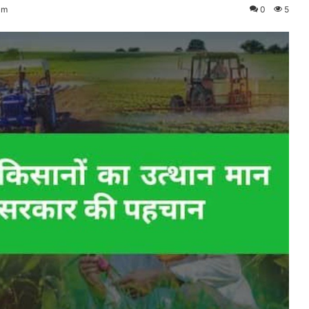
am
0
5