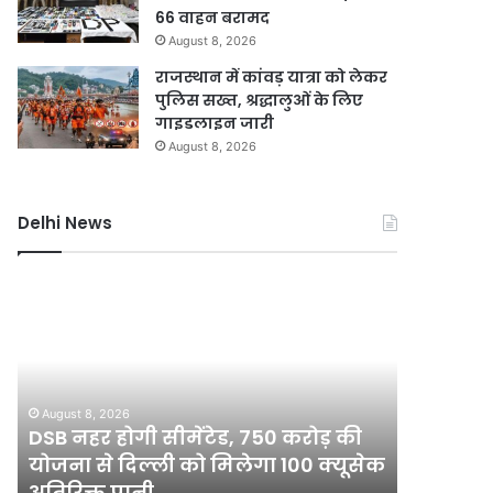
66 वाहन बरामद
August 8, 2026
राजस्थान में कांवड़ यात्रा को लेकर
पुलिस सख्त, श्रद्धालुओं के लिए
गाइडलाइन जारी
August 8, 2026
Delhi News
DSB
दिल्ली
नहर
में
होगी
बारिश
सीमेंटेड,
ने
750
तोड़ा
करोड़
15
August 8, 2026
August 8, 2
की
साल
DSB नहर होगी सीमेंटेड, 750 करोड़ की
दिल्ली मे
योजना
का
योजना से दिल्ली को मिलेगा 100 क्यूसेक
रिकॉर्ड, 7 
से
रिकॉर्ड,
अतिरिक्त पानी
आज रेड अ