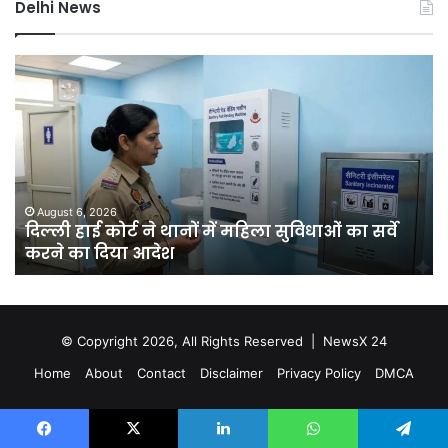
Delhi News
दिल्ली
दिल
हाई
रि
कोर्ट
को
ने
हरा
थानों
भर
में
बना
महिला
की
सुविधाओं
मेग
August 6, 2026
क
दिल्ली हाई कोर्ट ने थानों में महिला सुविधाओं का सर्वे
का
यो
करने का दिया आदेश
सर्वे
चा
करने
सा
का
में
दिया
लगें
आदेश
एक
© Copyright 2026, All Rights Reserved |
NewsX 24
कर
Home
About
Contact
Disclaimer
Privacy Policy
DMCA
से
अध
पौध