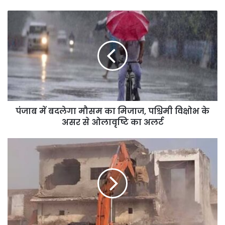
पंजाब
में
बदलेगा
मौसम
का
मिजाज,
पश्चिमी
विक्षोभ
के
पंजाब में बदलेगा मौसम का मिजाज, पश्चिमी विक्षोभ के
असर
से
असर से ओलावृष्टि का अलर्ट
ओलावृष्टि
का
NCR
अलर्ट
में
बुलडोजर
का
बड़ा
एक्शन!
10
हजार