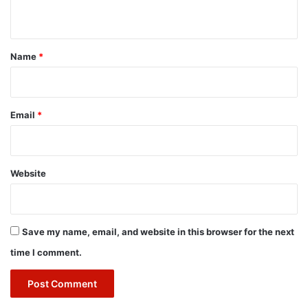
n
t
*
Name
*
Email
*
Website
Save my name, email, and website in this browser for the next
time I comment.