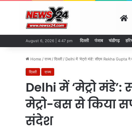
H
दिल्ली
पंजाब
चंडीगढ़
हरि
August 6, 2026 | 4:47 pm
Home
/
राज्य
/
दिल्ली
/
Delhi में ‘मेट्रो मंडे’: सीएम Rekha Gupta ने
दिल्ली
राज्य
Delhi में ‘मेट्रो मं
मेट्रो-बस से किया 
संदेश