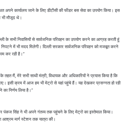
य स्थित अपने कार्यालय जाने के लिए डीटीसी की फीडर बस सेवा का उपयोग किया। इस
दिल्ली
ाज भी मौजूद थे।
रिज
को
हरा-
भरा
 दिल्ली के सभी निवासियों से सार्वजनिक परिवहन का उपयोग करने का आग्रह करती हूं
बनाने
 निपटने में भी मदद मिलेगी। दिल्ली सरकार सार्वजनिक परिवहन को मजबूत करने
August 6, 2026
की
दिल्ली रिज को हरा-भरा बनाने की मेगा
काम कर रही है।”
मेगा
ं महिला
योजना, चार साल में लगेंगे एक करोड़ से
योजना,
ा दिया आदेश
अधिक पौधे
चार
साल
 उसके तहत मैं, मेरे सभी साथी मंत्री, विधायक और अधिकारियों ने प्रयास किया है कि
में
सी क्रम में आज हम भी मेट्रो से यहां पहुंचे हैं। यह देखकर प्रसन्नता हो रही
लगेंगे
रने का निर्णय लिया है।”
एक
करोड़
से
अधिक
पंकज सिंह ने भी अपने गंतव्य तक पहुंचने के लिए मेट्रो का इस्तेमाल किया।
पौधे
ृष्ण आश्रम मार्ग स्टेशन तक यात्रा की।