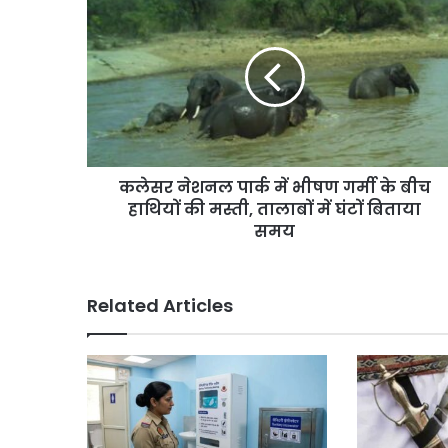
नेशनल
पार्क
में
भीषण
गर्मी
के
बीच
हाथियों
कलेसर नेशनल पार्क में भीषण गर्मी के बीच
की
मस्ती,
हाथियों की मस्ती, तालाबों में घंटों बिताया
तालाबों
समय
में
घंटों
बिताया
Related Articles
समय