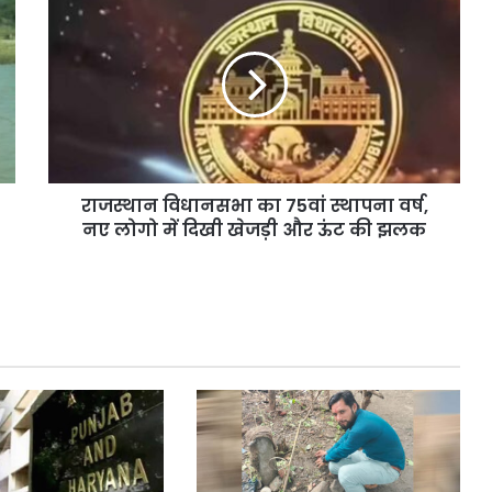
विधानसभा
का
75वां
स्थापना
वर्ष,
नए
लोगो
में
राजस्थान विधानसभा का 75वां स्थापना वर्ष,
दिखी
खेजड़ी
नए लोगो में दिखी खेजड़ी और ऊंट की झलक
और
ऊंट
की
झलक