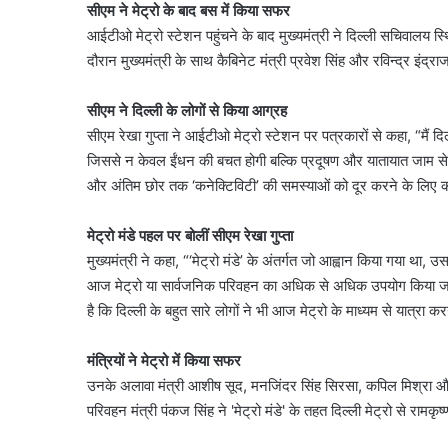
सीएम ने मेट्रो के बाद बस में किया सफर
आईटीओ मेट्रो स्टेशन पहुंचने के बाद मुख्यमंत्री ने दिल्ली सचिवाल
दिल्ली
दौरान मुख्यमंत्री के साथ कैबिनेट मंत्री प्रवेश सिंह और रविन्द्र इंद्र
हाई
कोर्ट
ने
सीएम ने दिल्ली के लोगों से किया आग्रह
थानों
सीएम रेखा गुप्ता ने आईटीओ मेट्रो स्टेशन पर पत्रकारों से कहा, “मैं
में
जिससे न केवल ईंधन की बचत होगी बल्कि प्रदूषण और यातायात जाम से
महिला
और अंतिम छोर तक ‘कनेक्टिविटी’ की समस्याओं को दूर करने के लिए 
August 6, 2026
सुविधाओं
स गाड़ियों को नहीं मिलेगा
दिल्ली हाई कोर्ट ने थानों मे
का
म कोर्ट ने सख्ती के दिए संकेत
सुविधाओं का सर्वे करने क
सर्वे
मेट्रो मंडे पहल पर बोलीं सीएम रेखा गुप्ता
करने
मुख्यमंत्री ने कहा, “‘मेट्रो मंडे’ के अंतर्गत जो आह्वान किया गया था,
का
आज मेट्रो या सार्वजनिक परिवहन का अधिक से अधिक उपयोग किया जाए। इ
दिया
है कि दिल्ली के बहुत सारे लोगों ने भी आज मेट्रो के माध्यम से यात्रा क
आदेश
मंत्रियों ने मेट्रो में किया सफर
उनके अलावा मंत्री आशीष सूद, मनजिंदर सिंह सिरसा, कपिल मिश्रा और 
परिवहन मंत्री पंकज सिंह ने 'मेट्रो मंडे' के तहत दिल्ली मेट्रो से रामक