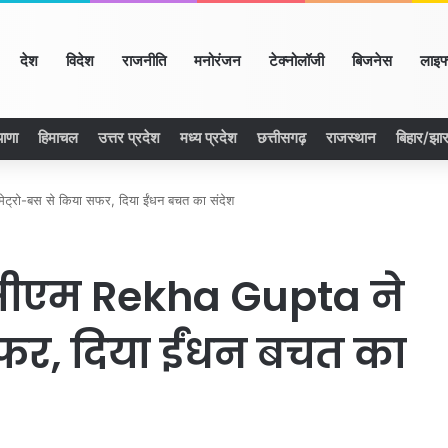
ome
देश
विदेश
राजनीति
मनोरंजन
टेक्नोलॉजी
बिजनेस
लाइफ
याणा
हिमाचल
उत्तर प्रदेश
मध्य प्रदेश
छत्तीसगढ़
राजस्थान
बिहार/झा
 मेट्रो-बस से किया सफर, दिया ईंधन बचत का संदेश
डे’: सीएम Rekha Gupta ने
सफर, दिया ईंधन बचत का