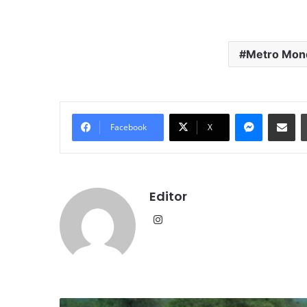
Metro Mon
Messenge
Share vi
Facebook
X
Editor
Instagram
कलेसर