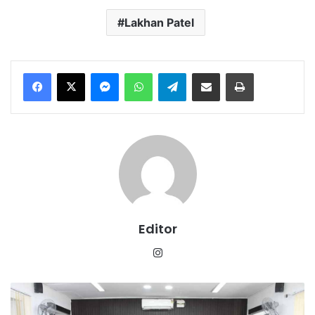
Lakhan Patel
Messenger
WhatsApp
Telegram
Share via Email
Print
Editor
Instagram
केंद्रीय
बजट