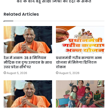
के
बेटे के बाद बहू साक्षी मिश्रा की एंट्री के संकेत
बाद
बहू
Related Articles
साक्षी
मिश्रा
की
एंट्री
के
संकेत
देश में अव्वलः 38.8 मिलियन
प्रधानमंत्री गरीब कल्याण अन्न
मीट्रिक टन दुग्ध उत्पादन के साथ
योजना में मिलेगा डिजिटल
उत्तर प्रदेश शीर्ष पर
टोकन
August 5, 2026
August 5, 2026