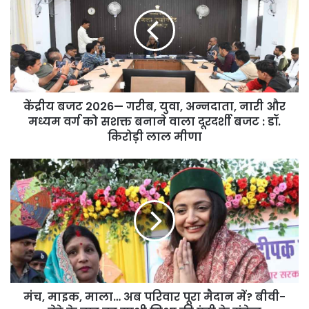
2026
—
गरीब,
युवा,
अन्नदाता,
नारी
और
केंद्रीय बजट 2026— गरीब, युवा, अन्नदाता, नारी और
मध्यम
वर्ग
मध्यम वर्ग को सशक्त बनाने वाला दूरदर्शी बजट : डॉ.
को
किरोड़ी लाल मीणा
सशक्त
बनाने
मंच,
वाला
माइक,
दूरदर्शी
माला…
बजट
अब
:
परिवार
डॉ.
पूरा
किरोड़ी
मैदान
लाल
में?
मीणा
बीवी-
मंच, माइक, माला… अब परिवार पूरा मैदान में? बीवी-
बेटे