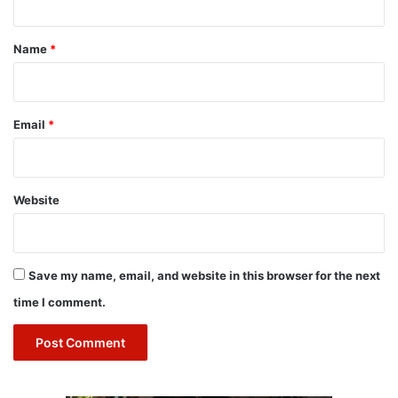
t
*
Name
*
Email
*
Website
Save my name, email, and website in this browser for the next
time I comment.