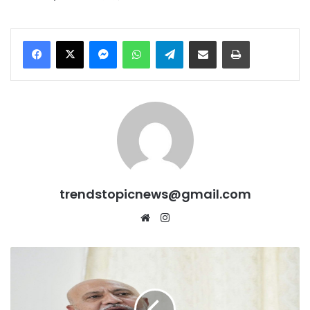
Messenger
WhatsApp
Telegram
Share via Email
Print
trendstopicnews@gmail.com
Website
Instagram
Panjab
University
विवाद
पर