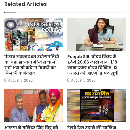
Related Articles
5
नए
Hostels
पंजाब सरकार का उद्योगपतियों
Punjab SIR: वोटर लिस्ट से
को बड़ा झटका! मेंटेनेंस चार्ज
हटेंगे 20.66 लाख नाम, 1.19
नहीं भरा तो कटेगा फैक्ट्री का
लाख डबल वोटर चिन्हित; 13
बिजली कनेक्शन
अगस्त को आएगी ड्राफ्ट सूची
August 5, 2026
August 5, 2026
भाजपा ने तजिंदर सिंह बिट्टू को
रेलवे ट्रैक उड़ाने की साजिश