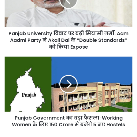
बढ़ी
सियासी
गर्मी:
Aam
Aadmi
Panjab University विवाद पर बढ़ी सियासी गर्मी: Aam
Party
ने
Aadmi Party ने Akali Dal के “Double Standards”
Akali
को किया Expose
Dal
के
Punjab
“Double
Government
Standards”
का
को
बड़ा
किया
फैसला:
Expose
Working
Women
के
लिए
Punjab Government का बड़ा फैसला: Working
150
Crore
Women के लिए 150 Crore से बनेंगे 5 नए Hostels
से
बनेंगे