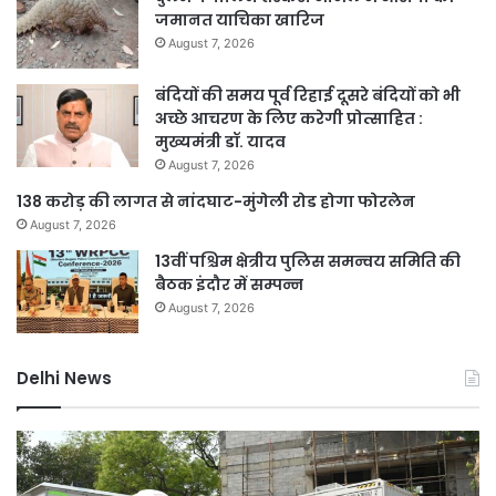
जमानत याचिका खारिज
August 7, 2026
बंदियों की समय पूर्व रिहाई दूसरे बंदियों को भी
अच्छे आचरण के लिए करेगी प्रोत्साहित :
मुख्यमंत्री डॉ. यादव
August 7, 2026
138 करोड़ की लागत से नांदघाट-मुंगेली रोड होगा फोरलेन
August 7, 2026
13वीं पश्चिम क्षेत्रीय पुलिस समन्वय समिति की
बैठक इंदौर में सम्पन्न
August 7, 2026
Delhi News
दिल्ली
जल
में
नक
24
माम