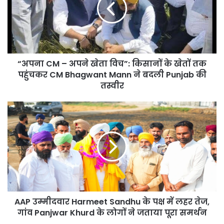
खेता
विच”:
किसानों
के
खेतों
“अपना CM – अपने खेता विच”: किसानों के खेतों तक
तक
पहुंचकर
पहुंचकर CM Bhagwant Mann ने बदली Punjab की
CM
तस्वीर
Bhagwant
Mann
AAP
ने
उम्मीदवार
बदली
Harmeet
Punjab
Sandhu
की
के
तस्वीर
पक्ष
में
लहर
तेज,
AAP उम्मीदवार Harmeet Sandhu के पक्ष में लहर तेज,
गांव
Panjwar
गांव Panjwar Khurd के लोगों ने जताया पूरा समर्थन
Khurd