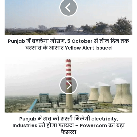
मौसम,
5
October
से
तीन
दिन
Punjab में बदलेगा मौसम, 5 October से तीन दिन तक
तक
बरसात
बरसात के आसार Yellow Alert Issued
के
आसार
Punjab
Yellow
में
Alert
रात
Issued
को
सस्ती
मिलेगी
electricity,
Industries
को
Punjab में रात को सस्ती मिलेगी electricity,
होगा
फायदा
Industries को होगा फायदा – Powercom का बड़ा
–
फैसला