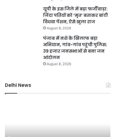
यूपी के इस जिले में बड़ा फर्जीवाड़ा:
जिंदा पतियों को ‘मृत’ बताकर बांटी
विधवा पेंशन, ऐसे खुला राज
August 8, 2026
पंजाब में नशे के खिलाफ बड़ा
अभियान, गांव-गांव पहुंची पुलिस;
39 हजार जनसभाओं से बना जन
आंदोलन
August 8, 2026
Delhi News
करोल
दिल्ली
बाग
में
में
24
नकली
घंटे
लग्जरी
बिजली
सामान
आपूर्ति