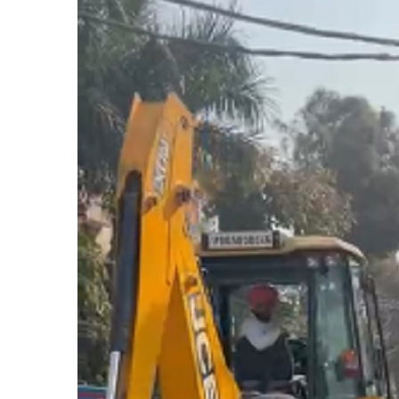
दिल्ली
में
बारिश
ने
तोड़ा
15