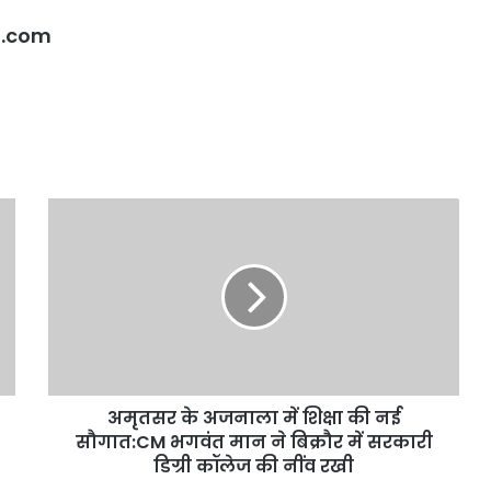
l.com
अमृतसर
के
अजनाला
में
शिक्षा
की
नई
सौगात:CM
भगवंत
अमृतसर के अजनाला में शिक्षा की नई
मान
ने
सौगात:CM भगवंत मान ने बिक्रौर में सरकारी
बिक्रौर
डिग्री कॉलेज की नींव रखी
में