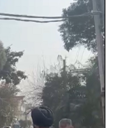
नमो
भारत
का
नया
हाईस्पीड
रूट