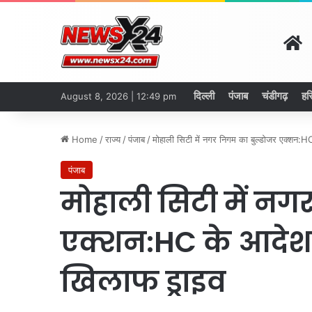
H
दिल्ली
पंजाब
चंडीगढ़
हर
August 8, 2026 | 12:49 pm
Home
/
राज्य
/
पंजाब
/
मोहाली सिटी में नगर निगम का बुल्डोजर एक्शन:H
पंजाब
मोहाली सिटी में नग
एक्शन:HC के आदेश प
खिलाफ ड्राइव