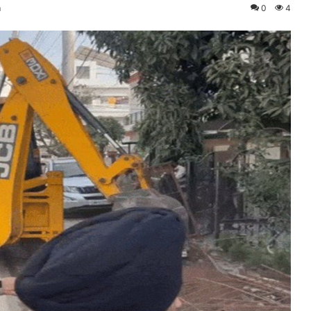
m
0
4