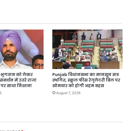
सरकारी
डिग्री
कॉलेज
की
नींव
रखी
A भुगतान को लेकर
Punjab विधानसभा का मानसून सत्र
 समर्थन में उतरे राजा
स्थगित, स्कूल फीस रेगुलेटरी बिल पर
र पर साधा निशाना
सोमवार को होगी अहम बहस
6
August 7, 2026